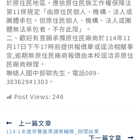
於原住民地區，應依原住民族工作權保障法
第11條規定「由原住民個人、機構、法人或
團體承包。但原住民個人、機構、法人或團
體無法承包者，不在此限」。
二、歡迎有意願承攬原住民廠商於114年11
月17日下午17時前提供報價單或逕洽相關事
宜,逾期無原住民廠商報價由本校逕洽非原住
民廠商辦理。
聯絡人國中部歐先生，電話089-
383629#1303。
Post Views:
246
上一篇文章
Read
more
114-1未達參賽基準課業輔導_辦理結果
下一篇文章
articles