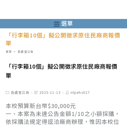
跳
轉
至
選單
主
「行李箱10個」擬公開徵求原住民廠商報價
要
單
內
容
首頁
>
各處室公告
「行李箱10個」擬公開徵求原住民廠商報價
單
Post
Post
Post
各處室公告
2025-11-13
ntpehs027
category:
last
author:
modified:
本校預算新台幣$30,000元
一、本案為未達公告金額1/10之小額採購，
依採購法規定得逕洽廠商辦理，惟因本校位