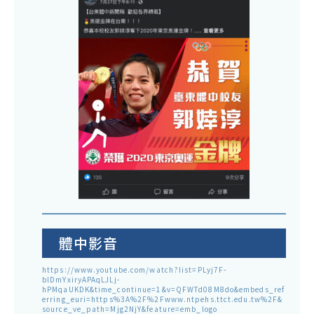
體中影音
https://www.youtube.com/watch?list=PLyj7F-
blDmYxiryAPAqLJLj-
hPMqaUKDK&time_continue=1&v=QFWTd08M8do&embeds_ref
erring_euri=https%3A%2F%2Fwww.ntpehs.ttct.edu.tw%2F&
source_ve_path=Mjg2NjY&feature=emb_logo