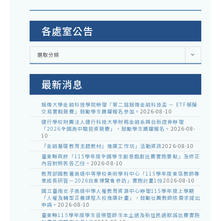
各處室公告
各
選取分類
處
室
公
告
最新消息
銘傳大學金融科技學院辦理「第二屆銘傳金融科技盃 － ETF模擬
交易實戰競賽」鼓勵學生踴躍報名參加。
2026-08-10
健行學校財團法人健行科技大學財務金融系與台新證券辦理
「2026全國高中職投資競賽」，鼓勵學生踴躍報名。
2026-08-
10
『金融基礎教育主題教材』推廣工作坊」活動資訊
2026-08-10
臺東縣政府「115學年度全國學生創意戲劇比賽實施要點」及修正
內容對照表各乙份。
2026-08-10
教育部國教署高級中等學校美術學科中心「115學年度東區教師專
業成長研習－2026台東博覽會參訪」實施計畫1份
2026-08-10
國立臺南女子高級中學人權教育資源中心辦理115學年度上學期
「人權及轉型正義課程入校推廣計畫」，鼓勵社團教師依需求提出
申請。
2026-08-10
臺東縣115學年度學生音樂暨師生本土語及新住民語歌謠比賽實施