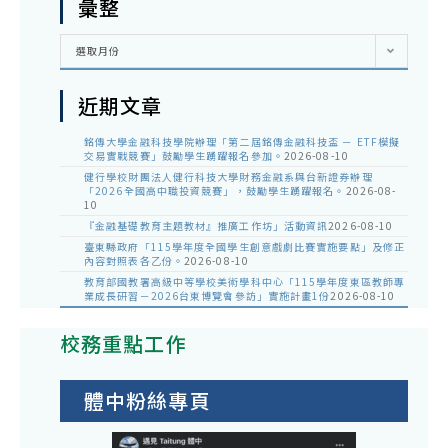
彙整
彙
選取月份
整
近期文章
銘傳大學金融科技學院辦理「第二屆銘傳金融科技盃 － ETF模擬
交易實戰競賽」鼓勵學生踴躍報名參加。
2026-08-10
健行學校財團法人健行科技大學財務金融系與台新證券辦理
「2026全國高中職投資競賽」，鼓勵學生踴躍報名。
2026-08-
10
『金融基礎教育主題教材』推廣工作坊」活動資訊
2026-08-10
臺東縣政府「115學年度全國學生創意戲劇比賽實施要點」及修正
內容對照表各乙份。
2026-08-10
教育部國教署高級中等學校美術學科中心「115學年度東區教師專
業成長研習－2026台東博覽會參訪」實施計畫1份
2026-08-10
校務重點工作
體中粉絲專頁