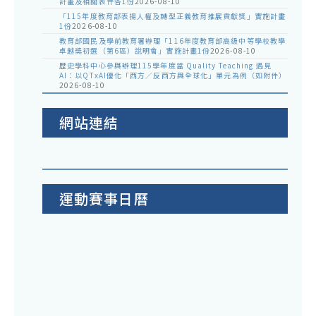
計畫及相關表件各1份
2026-08-10
「115年度教育部表揚人權及轉型正義教育推展貢獻獎」實施計畫
1份
2026-08-10
教育部國民及學前教育署辦理「116年度教育部高級中等學校教學
卓越獎初選（第6區）說明會」實施計畫1份
2026-08-10
歷史學科中心參與辦理115學年度當 Quality Teaching 遇見
AI：以QTxAI優化「西方／反西方與全球化」單元為例（如附件）
2026-08-10
網站連結
運動賽事日曆