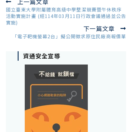
上一篇文章
Read
more
國立臺東大學附屬體育高級中學整潔競賽暨午休秩序
articles
活動實施計畫 (經114年03月11日行政會議通過並公告
實施)
下一篇文章
「電子靶機螢幕2台」擬公開徵求原住民廠商報價單
資通安全宣導