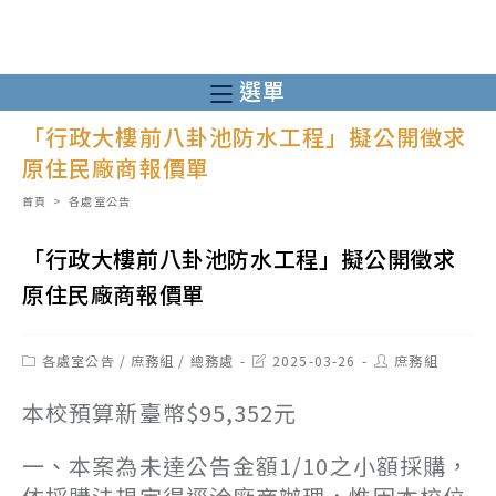
跳
轉
至
選單
主
「行政大樓前八卦池防水工程」擬公開徵求
要
原住民廠商報價單
內
容
首頁
>
各處室公告
「行政大樓前八卦池防水工程」擬公開徵求
原住民廠商報價單
Post
Post
Post
各處室公告
/
庶務組
/
總務處
2025-03-26
庶務組
category:
last
author:
modified:
本校預算新臺幣$95,352元
一、本案為未達公告金額1/10之小額採購，