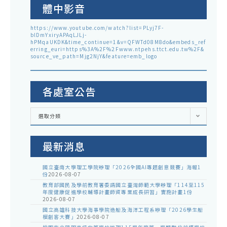
體中影音
https://www.youtube.com/watch?list=PLyj7F-
blDmYxiryAPAqLJLj-
hPMqaUKDK&time_continue=1&v=QFWTd08M8do&embeds_ref
erring_euri=https%3A%2F%2Fwww.ntpehs.ttct.edu.tw%2F&
source_ve_path=Mjg2NjY&feature=emb_logo
各處室公告
各
選取分類
處
室
公
告
最新消息
國立臺南大學理工學院辦理「2026全國AI專題創意競賽」海報1
份
2026-08-07
教育部國民及學前教育署委請國立臺灣師範大學辦理「114至115
年度健康促進學校輔導計畫師資專業成長研習」實施計畫1份
2026-08-07
國立高雄科技大學海事學院造船及海洋工程系辦理「2026學生船
模創客大賽」
2026-08-07