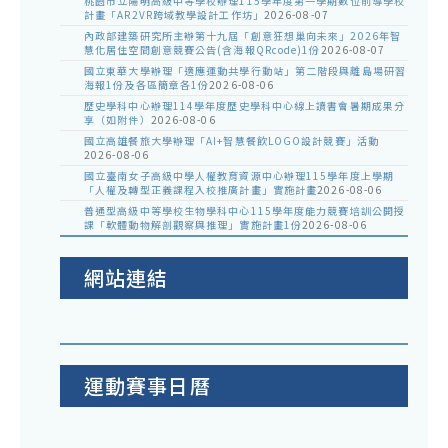
桃園市立陽明高級中等學校辦理115學年度第一學期數位前導學校
計畫「AR2VR跨域教學設計工作坊」
2026-08-07
內政部建築研究所主辦第十九屆「創意狂想巢向未來」2026年智
慧化居住空間創意競賽公告(含海報QRcode)1份
2026-08-07
國立東華大學辦理「適應運動共學行動站」第二階段與離島場研習
海報1份及各區簡章各1份
2026-08-06
歷史學科中心辦理114學年度歷史學科中心線上讀書會暑期成果分
享（如附件）
2026-08-06
國立高雄餐旅大學辦理「AI+智慧餐飲LOGO設計競賽」活動
2026-08-06
國立臺南女子高級中學人權教育資源中心辦理115學年度上學期
「人權及轉型正義課程入校推廣計畫」實施計畫
2026-08-06
普通型高級中等學校生物學科中心115學年度能力競賽培訓公開授
課「軟體動物解剖觀察與推理」實施計畫1份
2026-08-06
網站連結
運動賽事日曆