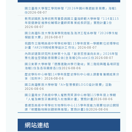
國立臺南大學理工學院辦理「2026全國AI專題創意競賽」海報1
份
2026-08-07
教育部國民及學前教育署委請國立臺灣師範大學辦理「114至115
年度健康促進學校輔導計畫師資專業成長研習」實施計畫1份
2026-08-07
國立高雄科技大學海事學院造船及海洋工程系辦理「2026學生船
模創客大賽」
2026-08-07
桃園市立陽明高級中等學校辦理115學年度第一學期數位前導學校
計畫「AR2VR跨域教學設計工作坊」
2026-08-07
內政部建築研究所主辦第十九屆「創意狂想巢向未來」2026年智
慧化居住空間創意競賽公告(含海報QRcode)1份
2026-08-07
國立東華大學辦理「適應運動共學行動站」第二階段與離島場研習
海報1份及各區簡章各1份
2026-08-06
歷史學科中心辦理114學年度歷史學科中心線上讀書會暑期成果分
享（如附件）
2026-08-06
國立高雄餐旅大學辦理「AI+智慧餐飲LOGO設計競賽」活動
2026-08-06
國立臺南女子高級中學人權教育資源中心辦理115學年度上學期
「人權及轉型正義課程入校推廣計畫」實施計畫
2026-08-06
普通型高級中等學校生物學科中心115學年度能力競賽培訓公開授
課「軟體動物解剖觀察與推理」實施計畫1份
2026-08-06
網站連結