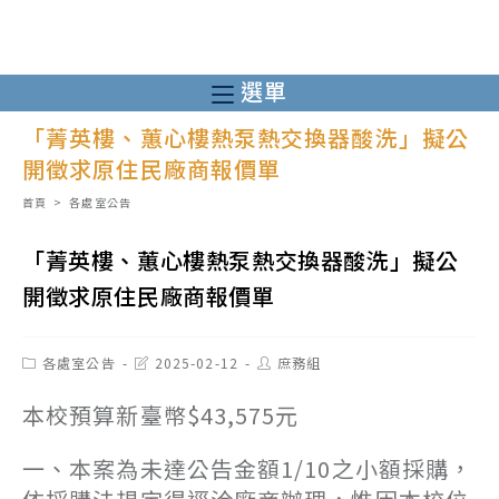
跳
轉
至
選單
主
「菁英樓、蕙心樓熱泵熱交換器酸洗」擬公
要
開徵求原住民廠商報價單
內
容
首頁
>
各處室公告
「菁英樓、蕙心樓熱泵熱交換器酸洗」擬公
開徵求原住民廠商報價單
Post
Post
Post
各處室公告
2025-02-12
庶務組
category:
last
author:
modified:
本校預算新臺幣$43,575元
一、本案為未達公告金額1/10之小額採購，