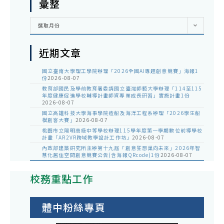
彙整
彙
選取月份
整
近期文章
國立臺南大學理工學院辦理「2026全國AI專題創意競賽」海報1
份
2026-08-07
教育部國民及學前教育署委請國立臺灣師範大學辦理「114至115
年度健康促進學校輔導計畫師資專業成長研習」實施計畫1份
2026-08-07
國立高雄科技大學海事學院造船及海洋工程系辦理「2026學生船
模創客大賽」
2026-08-07
桃園市立陽明高級中等學校辦理115學年度第一學期數位前導學校
計畫「AR2VR跨域教學設計工作坊」
2026-08-07
內政部建築研究所主辦第十九屆「創意狂想巢向未來」2026年智
慧化居住空間創意競賽公告(含海報QRcode)1份
2026-08-07
校務重點工作
體中粉絲專頁