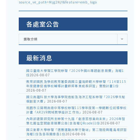
source_ve_path=Mjg2NjY&feature=emb_logo
各處室公告
各
選取分類
處
室
公
告
最新消息
國立臺南大學理工學院辦理「2026全國AI專題創意競賽」海報1
份
2026-08-07
教育部國民及學前教育署委請國立臺灣師範大學辦理「114至115
年度健康促進學校輔導計畫師資專業成長研習」實施計畫1份
2026-08-07
國立高雄科技大學海事學院造船及海洋工程系辦理「2026學生船
模創客大賽」
2026-08-07
桃園市立陽明高級中等學校辦理115學年度第一學期數位前導學校
計畫「AR2VR跨域教學設計工作坊」
2026-08-07
內政部建築研究所主辦第十九屆「創意狂想巢向未來」2026年智
慧化居住空間創意競賽公告(含海報QRcode)1份
2026-08-07
國立東華大學辦理「適應運動共學行動站」第二階段與離島場研習
海報1份及各區簡章各1份
2026-08-06