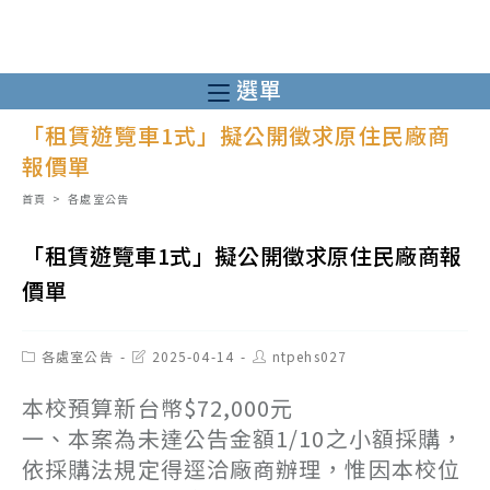
跳
轉
至
選單
主
「租賃遊覽車1式」擬公開徵求原住民廠商
要
報價單
內
容
首頁
>
各處室公告
「租賃遊覽車1式」擬公開徵求原住民廠商報
價單
Post
Post
Post
各處室公告
2025-04-14
ntpehs027
category:
last
author:
modified:
本校預算新台幣$72,000元
一、本案為未達公告金額1/10之小額採購，
依採購法規定得逕洽廠商辦理，惟因本校位