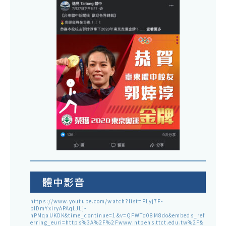
體中影音
https://www.youtube.com/watch?list=PLyj7F-
blDmYxiryAPAqLJLj-
hPMqaUKDK&time_continue=1&v=QFWTd08M8do&embeds_ref
erring_euri=https%3A%2F%2Fwww.ntpehs.ttct.edu.tw%2F&