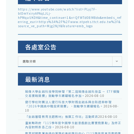
https://www.youtube.com/watch?list=PLyj7F-
blDmYxiryAPAqLJLj-
hPMqaUKDK&time_continue=1&v=QFWTd08M8do&embeds_ref
erring_euri=https%3A%2F%2Fwww.ntpehs.ttct.edu.tw%2F&
source_ve_path=Mjg2NjY&feature=emb_logo
各處室公告
各
選取分類
處
室
公
告
最新消息
銘傳大學金融科技學院辦理「第二屆銘傳金融科技盃 － ETF模擬
交易實戰競賽」鼓勵學生踴躍報名參加。
2026-08-10
健行學校財團法人健行科技大學財務金融系與台新證券辦理
「2026全國高中職投資競賽」，鼓勵學生踴躍報名。
2026-08-
10
『金融基礎教育主題教材』推廣工作坊」活動資訊
2026-08-10
臺東縣政府「115學年度全國學生創意戲劇比賽實施要點」及修正
內容對照表各乙份。
2026-08-10
教育部國教署高級中等學校美術學科中心「115學年度東區教師專