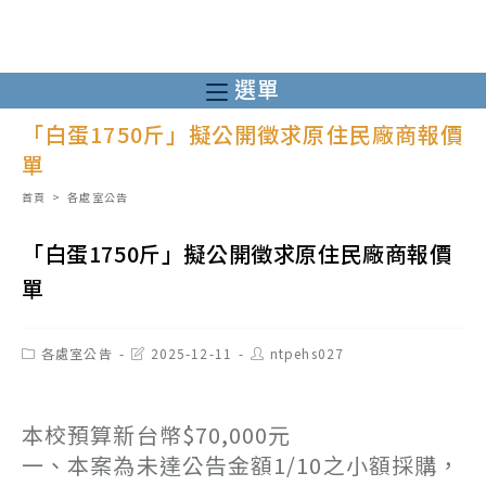
跳
轉
至
選單
主
「白蛋1750斤」擬公開徵求原住民廠商報價
要
單
內
容
首頁
>
各處室公告
「白蛋1750斤」擬公開徵求原住民廠商報價
單
Post
Post
Post
各處室公告
2025-12-11
ntpehs027
category:
last
author:
modified:
本校預算新台幣$70,000元
一、本案為未達公告金額1/10之小額採購，