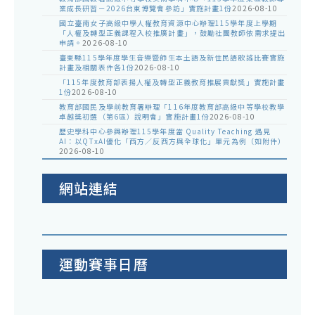
業成長研習－2026台東博覽會參訪」實施計畫1份
2026-08-10
國立臺南女子高級中學人權教育資源中心辦理115學年度上學期
「人權及轉型正義課程入校推廣計畫」，鼓勵社團教師依需求提出
申請。
2026-08-10
臺東縣115學年度學生音樂暨師生本土語及新住民語歌謠比賽實施
計畫及相關表件各1份
2026-08-10
「115年度教育部表揚人權及轉型正義教育推展貢獻獎」實施計畫
1份
2026-08-10
教育部國民及學前教育署辦理「116年度教育部高級中等學校教學
卓越獎初選（第6區）說明會」實施計畫1份
2026-08-10
歷史學科中心參與辦理115學年度當 Quality Teaching 遇見
AI：以QTxAI優化「西方／反西方與全球化」單元為例（如附件）
2026-08-10
網站連結
運動賽事日曆