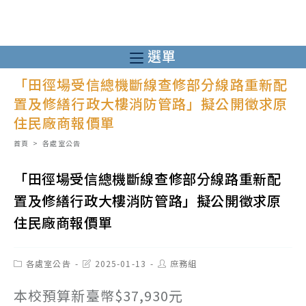
跳
轉
至
選單
主
「田徑場受信總機斷線查修部分線路重新配
要
置及修繕行政大樓消防管路」擬公開徵求原
內
住民廠商報價單
容
首頁
>
各處室公告
「田徑場受信總機斷線查修部分線路重新配
置及修繕行政大樓消防管路」擬公開徵求原
住民廠商報價單
Post
Post
Post
各處室公告
2025-01-13
庶務組
category:
last
author:
modified:
本校預算新臺幣$37,930元