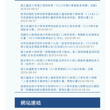
國立臺南大學理工學院辦理「2026全國AI專題創意競賽」海報1
份
2026-08-07
教育部國民及學前教育署委請國立臺灣師範大學辦理「114至115
年度健康促進學校輔導計畫師資專業成長研習」實施計畫1份
2026-08-07
國立高雄科技大學海事學院造船及海洋工程系辦理「2026學生船
模創客大賽」
2026-08-07
桃園市立陽明高級中等學校辦理115學年度第一學期數位前導學校
計畫「AR2VR跨域教學設計工作坊」
2026-08-07
內政部建築研究所主辦第十九屆「創意狂想巢向未來」2026年智
慧化居住空間創意競賽公告(含海報QRcode)1份
2026-08-07
國立東華大學辦理「適應運動共學行動站」第二階段與離島場研習
海報1份及各區簡章各1份
2026-08-06
歷史學科中心辦理114學年度歷史學科中心線上讀書會暑期成果分
享（如附件）
2026-08-06
國立高雄餐旅大學辦理「AI+智慧餐飲LOGO設計競賽」活動
2026-08-06
國立臺南女子高級中學人權教育資源中心辦理115學年度上學期
「人權及轉型正義課程入校推廣計畫」實施計畫
2026-08-06
普通型高級中等學校生物學科中心115學年度能力競賽培訓公開授
課「軟體動物解剖觀察與推理」實施計畫1份
2026-08-06
網站連結