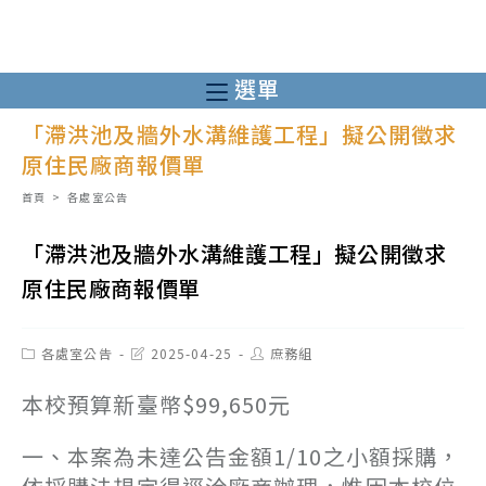
跳
轉
至
選單
主
「滯洪池及牆外水溝維護工程」擬公開徵求
要
原住民廠商報價單
內
容
首頁
>
各處室公告
「滯洪池及牆外水溝維護工程」擬公開徵求
原住民廠商報價單
Post
Post
Post
各處室公告
2025-04-25
庶務組
category:
last
author:
modified:
本校預算新臺幣$99,650元
一、本案為未達公告金額1/10之小額採購，