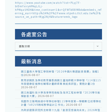
https://www.youtube.com/watch?list=PLyj7F-
blDmYxiryAPAqLJLj-
hPMqaUKDK&time_continue=1&v=QFWTd08M8do&embeds_ref
erring_euri=https%3A%2F%2Fwww.ntpehs.ttct.edu.tw%2F&
source_ve_path=Mjg2NjY&feature=emb_logo
各處室公告
各
選取分類
處
室
公
告
最新消息
國立臺南大學理工學院辦理「2026全國AI專題創意競賽」海報1
份
2026-08-07
教育部國民及學前教育署委請國立臺灣師範大學辦理「114至115
年度健康促進學校輔導計畫師資專業成長研習」實施計畫1份
2026-08-07
國立高雄科技大學海事學院造船及海洋工程系辦理「2026學生船
模創客大賽」
2026-08-07
桃園市立陽明高級中等學校辦理115學年度第一學期數位前導學校
計畫「AR2VR跨域教學設計工作坊」
2026-08-07
內政部建築研究所主辦第十九屆「創意狂想巢向未來」2026年智