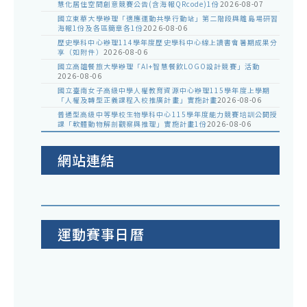
慧化居住空間創意競賽公告(含海報QRcode)1份
2026-08-07
國立東華大學辦理「適應運動共學行動站」第二階段與離島場研習
海報1份及各區簡章各1份
2026-08-06
歷史學科中心辦理114學年度歷史學科中心線上讀書會暑期成果分
享（如附件）
2026-08-06
國立高雄餐旅大學辦理「AI+智慧餐飲LOGO設計競賽」活動
2026-08-06
國立臺南女子高級中學人權教育資源中心辦理115學年度上學期
「人權及轉型正義課程入校推廣計畫」實施計畫
2026-08-06
普通型高級中等學校生物學科中心115學年度能力競賽培訓公開授
課「軟體動物解剖觀察與推理」實施計畫1份
2026-08-06
網站連結
運動賽事日曆