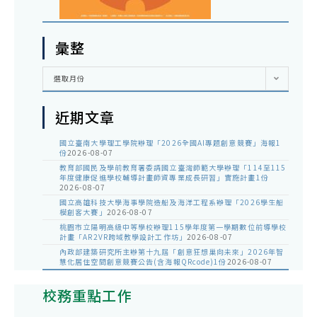
彙整
彙
選取月份
整
近期文章
國立臺南大學理工學院辦理「2026全國AI專題創意競賽」海報1
份
2026-08-07
教育部國民及學前教育署委請國立臺灣師範大學辦理「114至115
年度健康促進學校輔導計畫師資專業成長研習」實施計畫1份
2026-08-07
國立高雄科技大學海事學院造船及海洋工程系辦理「2026學生船
模創客大賽」
2026-08-07
桃園市立陽明高級中等學校辦理115學年度第一學期數位前導學校
計畫「AR2VR跨域教學設計工作坊」
2026-08-07
內政部建築研究所主辦第十九屆「創意狂想巢向未來」2026年智
慧化居住空間創意競賽公告(含海報QRcode)1份
2026-08-07
校務重點工作