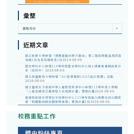
彙整
彙
選取月份
整
近期文章
國立東華大學辦理「適應運動共學行動站」第二階段與離島場研習
海報1份及各區簡章各1份
2026-08-06
歷史學科中心辦理114學年度歷史學科中心線上讀書會暑期成果分
享（如附件）
2026-08-06
國立高雄餐旅大學辦理「AI+智慧餐飲LOGO設計競賽」活動
2026-08-06
國立臺南女子高級中學人權教育資源中心辦理115學年度上學期
「人權及轉型正義課程入校推廣計畫」實施計畫
2026-08-06
普通型高級中等學校生物學科中心115學年度能力競賽培訓公開授
課「軟體動物解剖觀察與推理」實施計畫1份
2026-08-06
校務重點工作
體中粉絲專頁