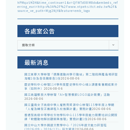
hPMqaUKDK&time_continue=1&v=QFWTd08M8do&embeds_ref
erring_euri=https%3A%2F%2Fwww.ntpehs.ttct.edu.tw%2F&
source_ve_path=Mjg2NjY&feature=emb_logo
各處室公告
各
選取分類
處
室
公
告
最新消息
國立東華大學辦理「適應運動共學行動站」第二階段與離島場研習
海報1份及各區簡章各1份
2026-08-06
歷史學科中心辦理114學年度歷史學科中心線上讀書會暑期成果分
享（如附件）
2026-08-06
國立高雄餐旅大學辦理「AI+智慧餐飲LOGO設計競賽」活動
2026-08-06
國立臺南女子高級中學人權教育資源中心辦理115學年度上學期
「人權及轉型正義課程入校推廣計畫」實施計畫
2026-08-06
普通型高級中等學校生物學科中心115學年度能力競賽培訓公開授
課「軟體動物解剖觀察與推理」實施計畫1份
2026-08-06
國立中山大學外國語文教學中心「2026年語文能力研習班
(2026/09 ~ 2026/12)」招生資訊
2026-08-06