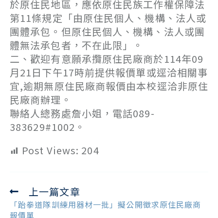
於原住民地區，應依原住民族工作權保障法
第11條規定「由原住民個人、機構、法人或
團體承包。但原住民個人、機構、法人或團
體無法承包者，不在此限」。
二、歡迎有意願承攬原住民廠商於114年09
月21日下午17時前提供報價單或逕洽相關事
宜,逾期無原住民廠商報價由本校逕洽非原住
民廠商辦理。
聯絡人總務處詹小姐，電話089-
383629#1002。
Post Views:
204
上一篇文章
Read
more
「跆拳道隊訓練用器材一批」擬公開徵求原住民廠商
articles
報價單