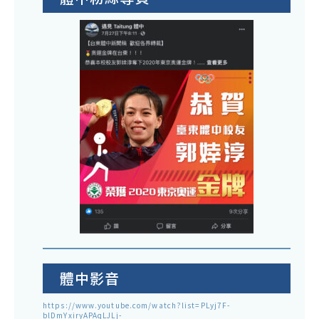
體中影音
https://www.youtube.com/watch?list=PLyj7F-
blDmYxiryAPAqLJLj-