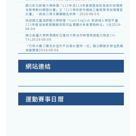
國立彰化師範大學辦理「115年至116年普通暨技術型高中物理適
性教學教材開發計畫」之「115學年度全國高三暑假學測物理複習
計畫」，請高三學生踴躍報名參與。
2026-08-06
檢送國立臺灣師範大學辦理「Cool English 英語線上學習平臺
115年普技高教案簡報得獎作品實體分享會實施辦法」1份
2026-
08-06
國立高雄大學與泰國朱拉隆功大學合作辦理泰語能力檢定CU-
TFL
2026-08-06
「行政大樓三樓主計室外平台漏水整修一式」擬公開徵求原住民廠
商報價單
2026-08-06
網站連結
運動賽事日曆