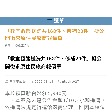
跳
轉
至
選單
主
「教室窗簾送洗共168件、修補20件」擬公
要
開徵求原住民廠商報價單
內
容
首頁
>
各處室公告
「教室窗簾送洗共168件、修補20件」擬公
開徵求原住民廠商報價單
Post
Post
Post
各處室公告
2025-09-18
ntpehs027
category:
last
author:
modified:
本校預算新台幣$65,940元
一、本案為未達公告金額1/10之小額採購，
依採購法規定得逕洽廠商辦理，惟因本校位