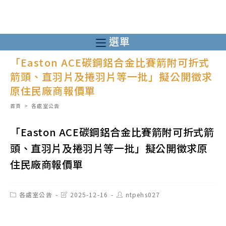
跳
轉
至
選單
主
「Easton ACE碳鋼鋁合金比賽箭附可折式
要
箭頭、直羽片及捲羽片等一批」擬公開徵求
內
原住民廠商報價單
容
首頁
>
各處室公告
「Easton ACE碳鋼鋁合金比賽箭附可折式箭
頭、直羽片及捲羽片等一批」擬公開徵求原
住民廠商報價單
Post
Post
Post
各處室公告
2025-12-16
ntpehs027
category:
last
author:
modified: