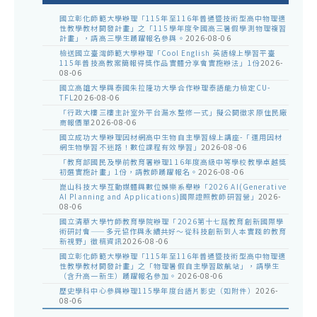
國立彰化師範大學辦理「115年至116年普通暨技術型高中物理適
性教學教材開發計畫」之「115學年度全國高三暑假學測物理複習
計畫」，請高三學生踴躍報名參與。
2026-08-06
檢送國立臺灣師範大學辦理「Cool English 英語線上學習平臺
115年普技高教案簡報得獎作品實體分享會實施辦法」1份
2026-
08-06
國立高雄大學與泰國朱拉隆功大學合作辦理泰語能力檢定CU-
TFL
2026-08-06
「行政大樓三樓主計室外平台漏水整修一式」擬公開徵求原住民廠
商報價單
2026-08-06
國立成功大學辦理因材網高中生物自主學習線上講座-「運用因材
網生物學習不迷路！數位課程有效學習」
2026-08-06
「教育部國民及學前教育署辦理116年度高級中等學校教學卓越獎
初選實施計畫」1份，請教師踴躍報名。
2026-08-06
崑山科技大學互動媒體與數位娛樂系舉辦「2026 AI(Generative
AI Planning and Applications)國際證照教師研習營」
2026-
08-06
國立清華大學竹師教育學院辦理「2026第十七屆教育創新國際學
術研討會——多元協作與永續共好～從科技創新到人本實踐的教育
新視野」徵稿資訊
2026-08-06
國立彰化師範大學辦理「115年至116年普通暨技術型高中物理適
性教學教材開發計畫」之「物理暑假自主學習啟航站」，請學生
（含升高一新生）踴躍報名參加。
2026-08-06
歷史學科中心參與辦理115學年度台語片影史（如附件）
2026-
08-06