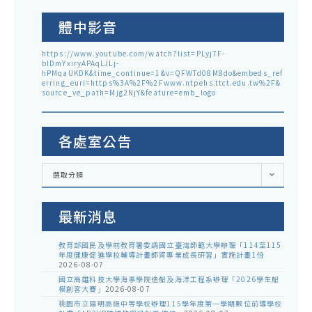
體中影音
https://www.youtube.com/watch?list=PLyj7F-
blDmYxiryAPAqLJLj-
hPMqaUKDK&time_continue=1&v=QFWTd08M8do&embeds_ref
erring_euri=https%3A%2F%2Fwww.ntpehs.ttct.edu.tw%2F&
source_ve_path=Mjg2NjY&feature=emb_logo
各處室公告
各
選取分類
處
室
公
告
最新消息
教育部國民及學前教育署委請國立臺灣師範大學辦理「114至115
年度健康促進學校輔導計畫師資專業成長研習」實施計畫1份
2026-08-07
國立高雄科技大學海事學院造船及海洋工程系辦理「2026學生船
模創客大賽」
2026-08-07
桃園市立陽明高級中等學校辦理115學年度第一學期數位前導學校