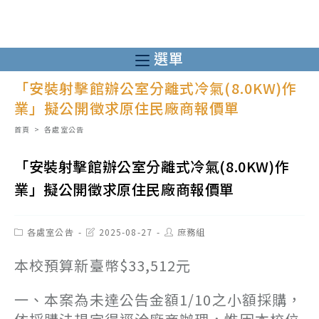
跳
轉
至
選單
主
「安裝射擊館辦公室分離式冷氣(8.0KW)作
要
業」擬公開徵求原住民廠商報價單
內
容
首頁
>
各處室公告
「安裝射擊館辦公室分離式冷氣(8.0KW)作
業」擬公開徵求原住民廠商報價單
Post
Post
Post
各處室公告
2025-08-27
庶務組
category:
last
author:
modified:
本校預算新臺幣$33,512元
一、本案為未達公告金額1/10之小額採購，