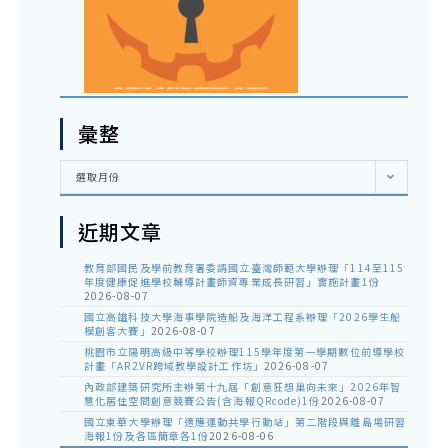
彙整
彙
選取月份
整
近期文章
教育部國民及學前教育署委請國立臺灣師範大學辦理「114至115
年度健康促進學校輔導計畫師資專業成長研習」實施計畫1份
2026-08-07
國立高雄科技大學海事學院造船及海洋工程系辦理「2026學生船
模創客大賽」
2026-08-07
桃園市立陽明高級中等學校辦理115學年度第一學期數位前導學校
計畫「AR2VR跨域教學設計工作坊」
2026-08-07
內政部建築研究所主辦第十九屆「創意狂想巢向未來」2026年智
慧化居住空間創意競賽公告(含海報QRcode)1份
2026-08-07
國立東華大學辦理「適應運動共學行動站」第二階段與離島場研習
海報1份及各區簡章各1份
2026-08-06