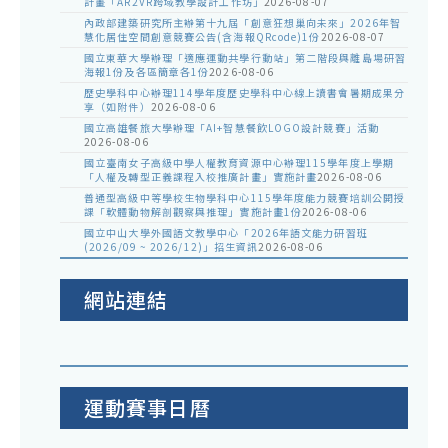
計畫「AR2VR跨域教學設計工作坊」
2026-08-07
內政部建築研究所主辦第十九屆「創意狂想巢向未來」2026年智
慧化居住空間創意競賽公告(含海報QRcode)1份
2026-08-07
國立東華大學辦理「適應運動共學行動站」第二階段與離島場研習
海報1份及各區簡章各1份
2026-08-06
歷史學科中心辦理114學年度歷史學科中心線上讀書會暑期成果分
享（如附件）
2026-08-06
國立高雄餐旅大學辦理「AI+智慧餐飲LOGO設計競賽」活動
2026-08-06
國立臺南女子高級中學人權教育資源中心辦理115學年度上學期
「人權及轉型正義課程入校推廣計畫」實施計畫
2026-08-06
普通型高級中等學校生物學科中心115學年度能力競賽培訓公開授
課「軟體動物解剖觀察與推理」實施計畫1份
2026-08-06
國立中山大學外國語文教學中心「2026年語文能力研習班
(2026/09 ~ 2026/12)」招生資訊
2026-08-06
網站連結
運動賽事日曆