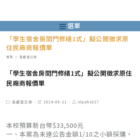
跳
轉
至
選單
主
「學生宿舍房間門修繕1式」擬公開徵求原
要
住民廠商報價單
內
容
首頁
>
各處室公告
「學生宿舍房間門修繕1式」擬公開徵求原住
民廠商報價單
Post
Post
Post
各處室公告
2024-06-21
ntpehs027
category:
last
author:
modified:
本校預算新台幣$33,500元
一、本案為未達公告金額1/10之小額採購，