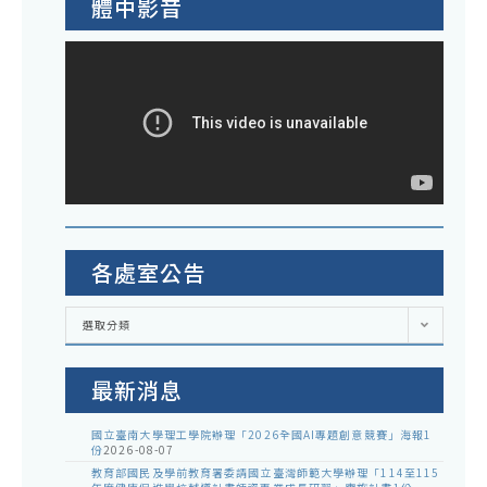
體中影音
各處室公告
各
選取分類
處
室
公
告
最新消息
國立臺南大學理工學院辦理「2026全國AI專題創意競賽」海報1
份
2026-08-07
教育部國民及學前教育署委請國立臺灣師範大學辦理「114至115