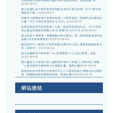
年度健康促進學校輔導計畫師資專業成長研習」實施計畫1份
2026-08-07
國立高雄科技大學海事學院造船及海洋工程系辦理「2026學生船
模創客大賽」
2026-08-07
桃園市立陽明高級中等學校辦理115學年度第一學期數位前導學校
計畫「AR2VR跨域教學設計工作坊」
2026-08-07
內政部建築研究所主辦第十九屆「創意狂想巢向未來」2026年智
慧化居住空間創意競賽公告(含海報QRcode)1份
2026-08-07
國立東華大學辦理「適應運動共學行動站」第二階段與離島場研習
海報1份及各區簡章各1份
2026-08-06
歷史學科中心辦理114學年度歷史學科中心線上讀書會暑期成果分
享（如附件）
2026-08-06
國立高雄餐旅大學辦理「AI+智慧餐飲LOGO設計競賽」活動
2026-08-06
國立臺南女子高級中學人權教育資源中心辦理115學年度上學期
「人權及轉型正義課程入校推廣計畫」實施計畫
2026-08-06
普通型高級中等學校生物學科中心115學年度能力競賽培訓公開授
課「軟體動物解剖觀察與推理」實施計畫1份
2026-08-06
網站連結