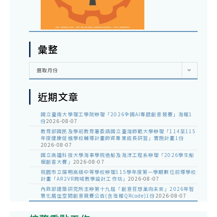
彙整
彙
選取月份
整
近期文章
國立臺南大學理工學院辦理「2026全國AI專題創意競賽」海報1
份
2026-08-07
教育部國民及學前教育署委請國立臺灣師範大學辦理「114至115
年度健康促進學校輔導計畫師資專業成長研習」實施計畫1份
2026-08-07
國立高雄科技大學海事學院造船及海洋工程系辦理「2026學生船
模創客大賽」
2026-08-07
桃園市立陽明高級中等學校辦理115學年度第一學期數位前導學校
計畫「AR2VR跨域教學設計工作坊」
2026-08-07
內政部建築研究所主辦第十九屆「創意狂想巢向未來」2026年智
慧化居住空間創意競賽公告(含海報QRcode)1份
2026-08-07