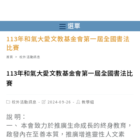
跳
轉
至
選單
主
113年和氣大愛文教基金會第一屆全國書法
要
比賽
內
容
首頁
>
校外活動訊息
113年和氣大愛文教基金會第一屆全國書法比
賽
Post
Post
Post
校外活動訊息
2024-09-26
教學組
category:
last
author:
modified:
說 明：
一、 本會致力於推廣生命成長的終身教育，
啟發內在至善本質，推廣增進靈性人文素