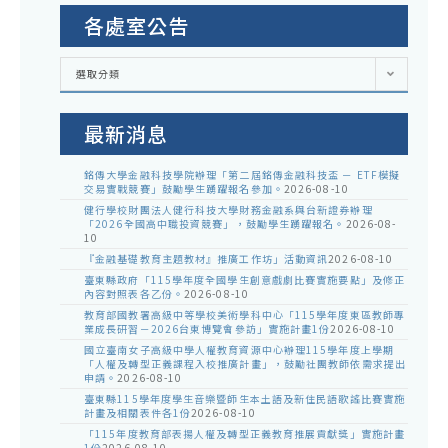
各處室公告
各
選取分類
處
室
公
告
最新消息
銘傳大學金融科技學院辦理「第二屆銘傳金融科技盃 － ETF模擬
交易實戰競賽」鼓勵學生踴躍報名參加。
2026-08-10
健行學校財團法人健行科技大學財務金融系與台新證券辦理
「2026全國高中職投資競賽」，鼓勵學生踴躍報名。
2026-08-
10
『金融基礎教育主題教材』推廣工作坊」活動資訊
2026-08-10
臺東縣政府「115學年度全國學生創意戲劇比賽實施要點」及修正
內容對照表各乙份。
2026-08-10
教育部國教署高級中等學校美術學科中心「115學年度東區教師專
業成長研習－2026台東博覽會參訪」實施計畫1份
2026-08-10
國立臺南女子高級中學人權教育資源中心辦理115學年度上學期
「人權及轉型正義課程入校推廣計畫」，鼓勵社團教師依需求提出
申請。
2026-08-10
臺東縣115學年度學生音樂暨師生本土語及新住民語歌謠比賽實施
計畫及相關表件各1份
2026-08-10
「115年度教育部表揚人權及轉型正義教育推展貢獻獎」實施計畫
1份
2026-08-10