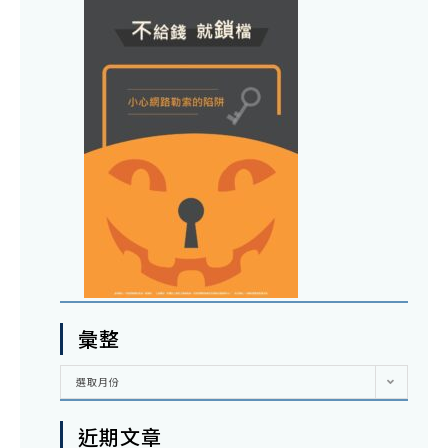
彙整
彙
選取月份
整
近期文章