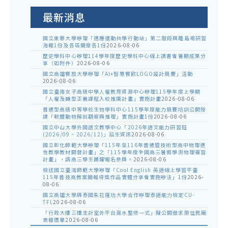
公
告
最新消息
國立東華大學辦理「適應運動共學行動站」第二階段與離島場研習
海報1份及各區簡章各1份
2026-08-06
歷史學科中心辦理114學年度歷史學科中心線上讀書會暑期成果分
享（如附件）
2026-08-06
國立高雄餐旅大學辦理「AI+智慧餐飲LOGO設計競賽」活動
2026-08-06
國立臺南女子高級中學人權教育資源中心辦理115學年度上學期
「人權及轉型正義課程入校推廣計畫」實施計畫
2026-08-06
普通型高級中等學校生物學科中心115學年度能力競賽培訓公開授
課「軟體動物解剖觀察與推理」實施計畫1份
2026-08-06
國立中山大學外國語文教學中心「2026年語文能力研習班
(2026/09 ~ 2026/12)」招生資訊
2026-08-06
國立彰化師範大學辦理「115年至116年普通暨技術型高中物理適
性教學教材開發計畫」之「115學年度全國高三暑假學測物理複習
計畫」，請高三學生踴躍報名參與。
2026-08-06
檢送國立臺灣師範大學辦理「Cool English 英語線上學習平臺
115年普技高教案簡報得獎作品實體分享會實施辦法」1份
2026-
08-06
國立高雄大學與泰國朱拉隆功大學合作辦理泰語能力檢定CU-
TFL
2026-08-06
「行政大樓三樓主計室外平台漏水整修一式」擬公開徵求原住民廠
商報價單
2026-08-06