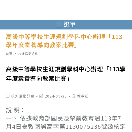
跳
轉
至
選單
主
高級中等學校生涯規劃學科中心辦理「113
要
學年度素養導向教案比賽」
內
容
首頁
>
校外活動訊息
高級中等學校生涯規劃學科中心辦理「113學
年度素養導向教案比賽」
Post
Post
Post
校外活動訊息
2024-09-30
教學組
category:
last
author:
modified:
說 明：
一、 依據教育部國民及學前教育署113年7
月4日臺教國署高字第1130075236號函核定