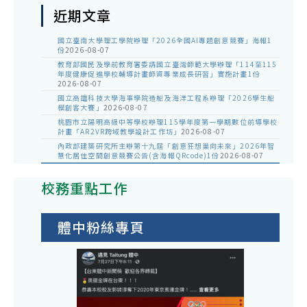
近期文章
國立臺南大學理工學院辦理「2026全國AI專題創意競賽」海報1
份
2026-08-07
教育部國民及學前教育署委請國立臺灣師範大學辦理「114至115
年度健康促進學校輔導計畫師資專業成長研習」實施計畫1份
2026-08-07
國立高雄科技大學海事學院造船及海洋工程系辦理「2026學生船
模創客大賽」
2026-08-07
桃園市立陽明高級中等學校辦理115學年度第一學期數位前導學校
計畫「AR2VR跨域教學設計工作坊」
2026-08-07
內政部建築研究所主辦第十九屆「創意狂想巢向未來」2026年智
慧化居住空間創意競賽公告(含海報QRcode)1份
2026-08-07
校務重點工作
體中粉絲專頁