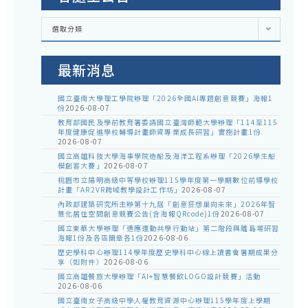
各
選取分類
處
室
公
告
最新消息
國立臺南大學理工學院辦理「2026全國AI專題創意競賽」海報1
份
2026-08-07
教育部國民及學前教育署委請國立臺灣師範大學辦理「114至115
年度健康促進學校輔導計畫師資專業成長研習」實施計畫1份
2026-08-07
國立高雄科技大學海事學院造船及海洋工程系辦理「2026學生船
模創客大賽」
2026-08-07
桃園市立陽明高級中等學校辦理115學年度第一學期數位前導學校
計畫「AR2VR跨域教學設計工作坊」
2026-08-07
內政部建築研究所主辦第十九屆「創意狂想巢向未來」2026年智
慧化居住空間創意競賽公告(含海報QRcode)1份
2026-08-07
國立東華大學辦理「適應運動共學行動站」第二階段與離島場研習
海報1份及各區簡章各1份
2026-08-06
歷史學科中心辦理114學年度歷史學科中心線上讀書會暑期成果分
享（如附件）
2026-08-06
國立高雄餐旅大學辦理「AI+智慧餐飲LOGO設計競賽」活動
2026-08-06
國立臺南女子高級中學人權教育資源中心辦理115學年度上學期