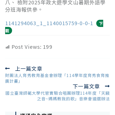
八、 檢附2025年政大遊學文山暑期外語學
分班海報供參。
1141294063_1_1140015759-0-0-1
下
載
Post Views:
199
上一篇文章
Read
more
財團法人育秀教育基金會辦理「114學年度育秀食育推
articles
廣計畫」
下一篇文章
國立臺灣師範大學代管實驗合唱團辦理114年度「天籟
之音~媽媽教我的歌」音樂會遴選辦法