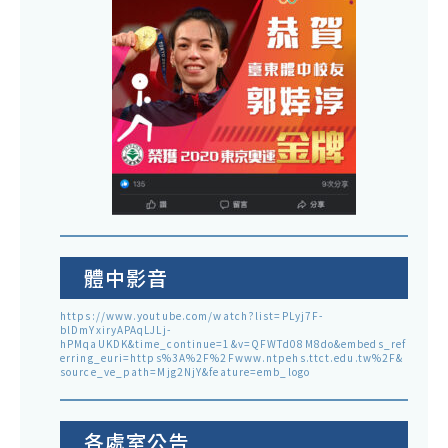
體中影音
https://www.youtube.com/watch?list=PLyj7F-
blDmYxiryAPAqLJLj-
hPMqaUKDK&time_continue=1&v=QFWTd08M8do&embeds_ref
erring_euri=https%3A%2F%2Fwww.ntpehs.ttct.edu.tw%2F&
source_ve_path=Mjg2NjY&feature=emb_logo
各處室公告