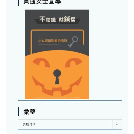
資通安全宣導
彙整
彙
選取月份
整