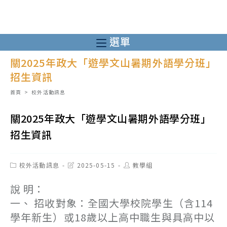
跳
轉
至
選單
主
關2025年政大「遊學文山暑期外語學分班」
要
招生資訊
內
容
首頁
>
校外活動訊息
關2025年政大「遊學文山暑期外語學分班」
招生資訊
Post
Post
Post
校外活動訊息
2025-05-15
教學組
category:
last
author:
modified:
說 明：
一、 招收對象：全國大學校院學生（含114
學年新生）或18歲以上高中職生與具高中以