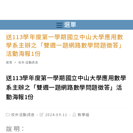
跳
轉
至
選單
主
送113學年度第一學期國立中山大學應用數
要
學系主辦之「雙週一題網路數學問題徵答」
內
活動海報1份
容
首頁
>
校外活動訊息
送113學年度第一學期國立中山大學應用數學
系主辦之「雙週一題網路數學問題徵答」活
動海報1份
Post
Post
Post
校外活動訊息
2024-09-11
教學組
category:
last
author:
modified:
說 明：