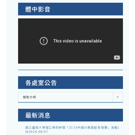
體中影音
各處室公告
各
選取分類
處
室
公
告
最新消息
國立臺南大學理工學院辦理「2026全國AI專題創意競賽」海報1
份
2026-08-07