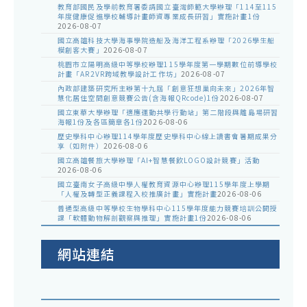
教育部國民及學前教育署委請國立臺灣師範大學辦理「114至115
年度健康促進學校輔導計畫師資專業成長研習」實施計畫1份
2026-08-07
國立高雄科技大學海事學院造船及海洋工程系辦理「2026學生船
模創客大賽」
2026-08-07
桃園市立陽明高級中等學校辦理115學年度第一學期數位前導學校
計畫「AR2VR跨域教學設計工作坊」
2026-08-07
內政部建築研究所主辦第十九屆「創意狂想巢向未來」2026年智
慧化居住空間創意競賽公告(含海報QRcode)1份
2026-08-07
國立東華大學辦理「適應運動共學行動站」第二階段與離島場研習
海報1份及各區簡章各1份
2026-08-06
歷史學科中心辦理114學年度歷史學科中心線上讀書會暑期成果分
享（如附件）
2026-08-06
國立高雄餐旅大學辦理「AI+智慧餐飲LOGO設計競賽」活動
2026-08-06
國立臺南女子高級中學人權教育資源中心辦理115學年度上學期
「人權及轉型正義課程入校推廣計畫」實施計畫
2026-08-06
普通型高級中等學校生物學科中心115學年度能力競賽培訓公開授
課「軟體動物解剖觀察與推理」實施計畫1份
2026-08-06
網站連結