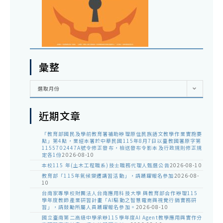
彙整
彙
選取月份
整
近期文章
「教育部國民及學前教育署補助辦理原住民族語文教學作業實施要
點」第4點，業經本署於中華民國115年8月7日以臺教國署原字第
1155702447A號令修正發布，檢送發布令影本及行政規則修正規
定各1份
2026-08-10
本校115 年(土木工程職系)技士職務代理人甄選公告
2026-08-10
教育部「115年氣候變遷講習活動」，請踴躍報名參加
2026-08-
10
台南家專學校財團法人台南應用科技大學 與教育部合作辦理115
學年度教師產業研習計畫「AI驅動之智慧電商與視覺行銷實務研
習」，請鼓勵所屬人員踴躍報名參加。
2026-08-10
國立臺南第二高級中學承辦115學年度AI Agent教學應用與實作分