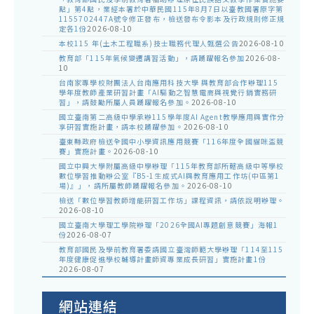
點」第4點，業經本署於中華民國115年8月7日以臺教國署原字第
1155702447A號令修正發布，檢送發布令影本及行政規則修正規
定各1份
2026-08-10
本校115 年(土木工程職系)技士職務代理人甄選公告
2026-08-10
教育部「115年氣候變遷講習活動」，請踴躍報名參加
2026-08-
10
台南家專學校財團法人台南應用科技大學 與教育部合作辦理115
學年度教師產業研習計畫「AI驅動之智慧電商與視覺行銷實務研
習」，請鼓勵所屬人員踴躍報名參加。
2026-08-10
國立臺南第二高級中學承辦115學年度AI Agent教學應用與實作分
享研習實施計畫，請本校踴躍參加。
2026-08-10
臺東縣政府檢送全國中小學資訊應用競賽「116年度全國貓咪盃競
賽」實施計畫。
2026-08-10
國立中興大學附屬高級中學辦理「115年教育部所轄高級中等學校
數位學習推動辦公室『B5-1生成式AI與教育應用工作坊(中區第1
場)』」，請所屬教師踴躍報名參加。
2026-08-10
檢送「數位學習教師增能研習工作坊」課程資訊，請依說明辦理。
2026-08-10
國立臺南大學理工學院辦理「2026全國AI專題創意競賽」海報1
份
2026-08-07
教育部國民及學前教育署委請國立臺灣師範大學辦理「114至115
年度健康促進學校輔導計畫師資專業成長研習」實施計畫1份
2026-08-07
網站連結