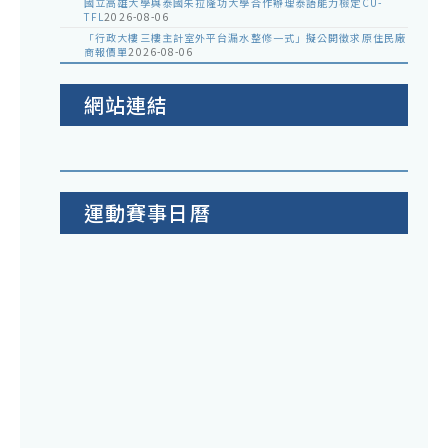
國立高雄大學與泰國朱拉隆功大學合作辦理泰語能力檢定CU-
TFL
2026-08-06
「行政大樓三樓主計室外平台漏水整修一式」擬公開徵求原住民廠
商報價單
2026-08-06
網站連結
運動賽事日曆