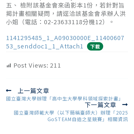
五、 檢附該基金會來函影本1份，若針對旨
揭計畫相關疑問，請逕洽該基金會承辦人洪
小姐（電話：02-23633118分機12）。
1141295485_1_A09030000E_11400607
53_senddoc1_1_Attach1
下載
Post Views:
211
上一篇文章
Read
more
國立臺灣大學辦理「高中生大學學科領域探索計畫」
下一篇文章
articles
國立臺灣師範大學（以下簡稱臺師大）辦理「2025
GoSTEAM自造之星競賽」相關資訊