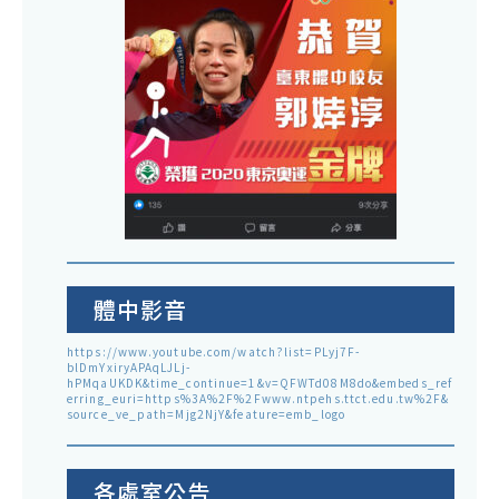
體中影音
https://www.youtube.com/watch?list=PLyj7F-
blDmYxiryAPAqLJLj-
hPMqaUKDK&time_continue=1&v=QFWTd08M8do&embeds_ref
erring_euri=https%3A%2F%2Fwww.ntpehs.ttct.edu.tw%2F&
source_ve_path=Mjg2NjY&feature=emb_logo
各處室公告