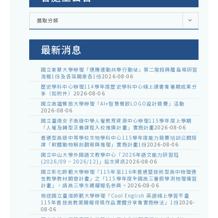
各
選取分類
處
室
公
告
最新消息
國立東華大學辦理「適應運動共學行動站」第二階段與離島場研習
海報1份及各區簡章各1份
2026-08-06
歷史學科中心辦理114學年度歷史學科中心線上讀書會暑期成果分
享（如附件）
2026-08-06
國立高雄餐旅大學辦理「AI+智慧餐飲LOGO設計競賽」活動
2026-08-06
國立臺南女子高級中學人權教育資源中心辦理115學年度上學期
「人權及轉型正義課程入校推廣計畫」實施計畫
2026-08-06
普通型高級中等學校生物學科中心115學年度能力競賽培訓公開授
課「軟體動物解剖觀察與推理」實施計畫1份
2026-08-06
國立中山大學外國語文教學中心「2026年語文能力研習班
(2026/09 ~ 2026/12)」招生資訊
2026-08-06
國立彰化師範大學辦理「115年至116年普通暨技術型高中物理適
性教學教材開發計畫」之「115學年度全國高三暑假學測物理複習
計畫」，請高三學生踴躍報名參與。
2026-08-06
檢送國立臺灣師範大學辦理「Cool English 英語線上學習平臺
115年普技高教案簡報得獎作品實體分享會實施辦法」1份
2026-
08-06