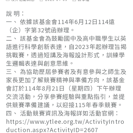
category:
last
author:
modified:
說 明：
一、 依據該基金會114年6月12日114遠
（企）字第32號函辦理。
二、 該基金會為鼓勵國中及高中職學生以英
語進行科學創新表達，自2023年起辦理旨揭
挑戰賽，透過短講及海報設計形式，訓練學
生邏輯表達與創意思維。
三、 為協助歷屆參賽者及有意參與之師生及
家長更加了解競賽精神與準備方向，該基金
會訂於114年8月21日（星期四）下午辦理
交流活動，分享參賽經驗與重點指引，並提
供競賽準備建議，以迎接115年春季競賽。
四、 活動競賽資訊及海報詳如活動官網：
https://www.ytlee.org.tw/ActivityIntro
duction.aspx?ActivityID=2607