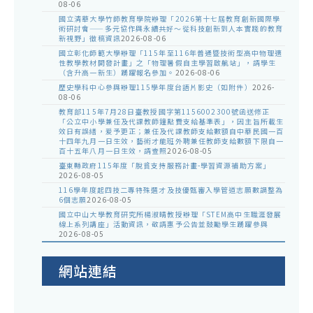
08-06
國立清華大學竹師教育學院辦理「2026第十七屆教育創新國際學
術研討會——多元協作與永續共好～從科技創新到人本實踐的教育
新視野」徵稿資訊
2026-08-06
國立彰化師範大學辦理「115年至116年普通暨技術型高中物理適
性教學教材開發計畫」之「物理暑假自主學習啟航站」，請學生
（含升高一新生）踴躍報名參加。
2026-08-06
歷史學科中心參與辦理115學年度台語片影史（如附件）
2026-
08-06
教育部115年7月28日臺教授國字第1156002300號函送修正
「公立中小學兼任及代課教師鐘點費支給基準表」，因主旨所載生
效日有誤繕，爰予更正；兼任及代課教師支給數額自中華民國一百
十四年九月一日生效，藝術才能班外聘兼任教師支給數額下限自一
百十五年八月一日生效，請查照
2026-08-05
臺東縣政府115年度「脫貧支持服務計畫-學習資源補助方案」
2026-08-05
116學年度起四技二專特殊選才及技優甄審入學管道志願數調整為
6個志願
2026-08-05
國立中山大學教育研究所楊淑晴教授辦理「STEM高中生職涯發展
線上系列講座」活動資訊，敬請惠予公告並鼓勵學生踴躍參與
2026-08-05
網站連結