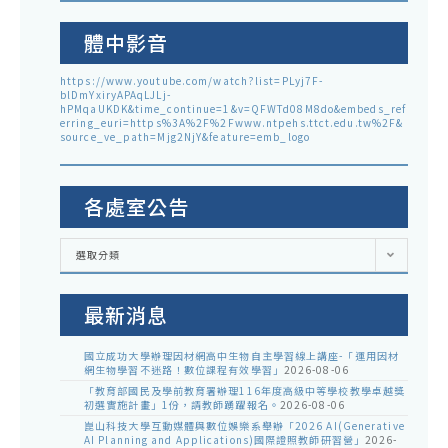
體中影音
https://www.youtube.com/watch?list=PLyj7F-
blDmYxiryAPAqLJLj-
hPMqaUKDK&time_continue=1&v=QFWTd08M8do&embeds_ref
erring_euri=https%3A%2F%2Fwww.ntpehs.ttct.edu.tw%2F&
source_ve_path=Mjg2NjY&feature=emb_logo
各處室公告
各
選取分類
處
室
公
告
最新消息
國立成功大學辦理因材網高中生物自主學習線上講座-「運用因材
網生物學習不迷路！數位課程有效學習」
2026-08-06
「教育部國民及學前教育署辦理116年度高級中等學校教學卓越獎
初選實施計畫」1份，請教師踴躍報名。
2026-08-06
崑山科技大學互動媒體與數位娛樂系舉辦「2026 AI(Generative
AI Planning and Applications)國際證照教師研習營」
2026-