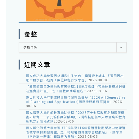
彙整
彙
選取月份
整
近期文章
國立成功大學辦理因材網高中生物自主學習線上講座-「運用因材
網生物學習不迷路！數位課程有效學習」
2026-08-06
「教育部國民及學前教育署辦理116年度高級中等學校教學卓越獎
初選實施計畫」1份，請教師踴躍報名。
2026-08-06
崑山科技大學互動媒體與數位娛樂系舉辦「2026 AI(Generative
AI Planning and Applications)國際證照教師研習營」
2026-
08-06
國立清華大學竹師教育學院辦理「2026第十七屆教育創新國際學
術研討會——多元協作與永續共好～從科技創新到人本實踐的教育
新視野」徵稿資訊
2026-08-06
國立彰化師範大學辦理「115年至116年普通暨技術型高中物理適
性教學教材開發計畫」之「物理暑假自主學習啟航站」，請學生
（含升高一新生）踴躍報名參加。
2026-08-06