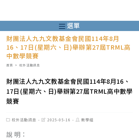
跳
轉
至
選單
主
財團法人九九文教基金會民國114年8月
要
16、17日(星期六、日)舉辦第27屆TRML高
內
中數學競賽
容
首頁
>
校外活動訊息
財團法人九九文教基金會民國114年8月16、
17日(星期六、日)舉辦第27屆TRML高中數學
競賽
Post
Post
Post
校外活動訊息
2025-05-16
教學組
category:
last
author:
modified:
說 明：