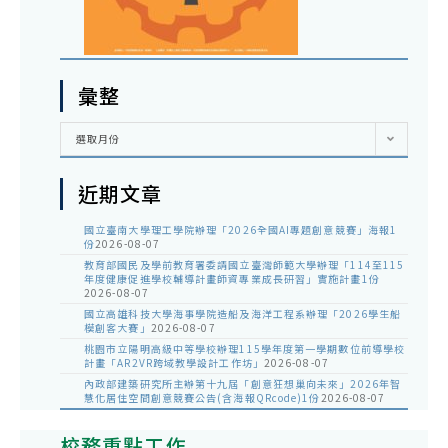
彙整
彙
選取月份
整
近期文章
國立臺南大學理工學院辦理「2026全國AI專題創意競賽」海報1
份
2026-08-07
教育部國民及學前教育署委請國立臺灣師範大學辦理「114至115
年度健康促進學校輔導計畫師資專業成長研習」實施計畫1份
2026-08-07
國立高雄科技大學海事學院造船及海洋工程系辦理「2026學生船
模創客大賽」
2026-08-07
桃園市立陽明高級中等學校辦理115學年度第一學期數位前導學校
計畫「AR2VR跨域教學設計工作坊」
2026-08-07
內政部建築研究所主辦第十九屆「創意狂想巢向未來」2026年智
慧化居住空間創意競賽公告(含海報QRcode)1份
2026-08-07
校務重點工作