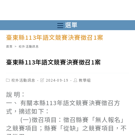
跳
轉
至
選單
主
臺東縣113年語文競賽決賽徵召1案
要
內
首頁
>
校外活動訊息
容
臺東縣113年語文競賽決賽徵召1案
Post
Post
Post
校外活動訊息
2024-09-19
教學組
category:
last
author:
modified:
說 明：
一、 有關本縣113年語文競賽決賽徵召方
式，摘述如下：
(一)徵召項目：徵召縣賽「無人報名」
之競賽項目；縣賽「從缺」之競賽項目，不