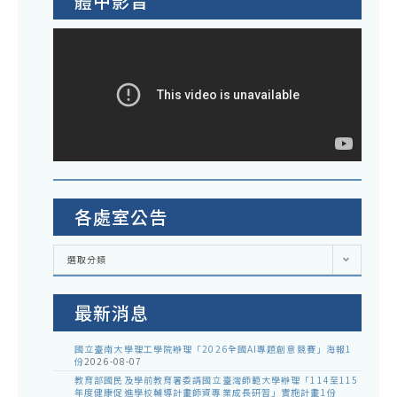
體中影音
各處室公告
各
選取分類
處
室
公
告
最新消息
國立臺南大學理工學院辦理「2026全國AI專題創意競賽」海報1
份
2026-08-07
教育部國民及學前教育署委請國立臺灣師範大學辦理「114至115
年度健康促進學校輔導計畫師資專業成長研習」實施計畫1份