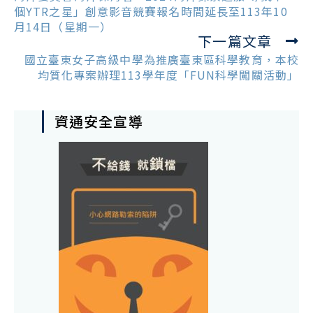
articles
個YTR之星」創意影音競賽報名時間延長至113年10
月14日（星期一）
下一篇文章
國立臺東女子高級中學為推廣臺東區科學教育，本校
均質化專案辦理113學年度「FUN科學闖關活動」
資通安全宣導