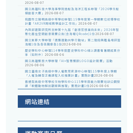
2026-08-07
國立高雄科技大學海事學院造船及海洋工程系辦理「2026學生船
模創客大賽」
2026-08-07
桃園市立陽明高級中等學校辦理115學年度第一學期數位前導學校
計畫「AR2VR跨域教學設計工作坊」
2026-08-07
內政部建築研究所主辦第十九屆「創意狂想巢向未來」2026年智
慧化居住空間創意競賽公告(含海報QRcode)1份
2026-08-07
國立東華大學辦理「適應運動共學行動站」第二階段與離島場研習
海報1份及各區簡章各1份
2026-08-06
歷史學科中心辦理114學年度歷史學科中心線上讀書會暑期成果分
享（如附件）
2026-08-06
國立高雄餐旅大學辦理「AI+智慧餐飲LOGO設計競賽」活動
2026-08-06
國立臺南女子高級中學人權教育資源中心辦理115學年度上學期
「人權及轉型正義課程入校推廣計畫」實施計畫
2026-08-06
普通型高級中等學校生物學科中心115學年度能力競賽培訓公開授
課「軟體動物解剖觀察與推理」實施計畫1份
2026-08-06
網站連結