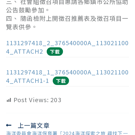
三、 社會組徵召項目惠請各鄉鎮市公所協助
公告鼓勵參加。
四、 隨函檢附上開徵召推薦表及徵召項目一
覽表供參。
1131297418_2_376540000A_113021100
4_ATTACH2
下載
1131297418_1_376540000A_113021100
4_ATTACH1-1
下載
Post Views:
203
上一篇文章
Read
more
海洋委員會海洋保育署「2024海洋探索之旅 尋找下一