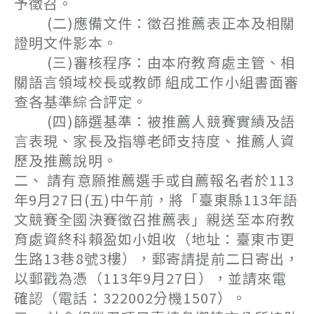
予徵召。
(二)應備文件：徵召推薦表正本及相關
證明文件影本。
(三)審核程序：由本府教育處主管、相
關語言領域校長或教師 組成工作小組書面審
查各基準綜合評定。
(四)篩選基準：被推薦人競賽實績及語
言表現、家長及指導老師支持度、推薦人資
歷及推薦說明。
二、 請有意願推薦選手或自薦報名者於113
年9月27日(五)中午前，將「臺東縣113年語
文競賽全國決賽徵召推薦表」親送至本府教
育處資終科賴盈如小姐收（地址：臺東市更
生路13巷8號3樓），郵寄請提前二日寄出，
以郵戳為憑（113年9月27日），並請來電
確認（電話：322002分機1507）。