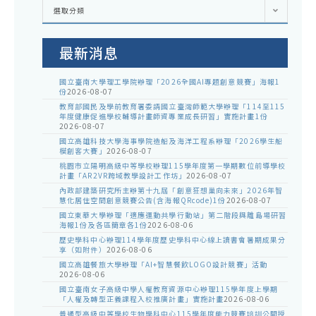
各
選取分類
處
室
公
告
最新消息
國立臺南大學理工學院辦理「2026全國AI專題創意競賽」海報1
份
2026-08-07
教育部國民及學前教育署委請國立臺灣師範大學辦理「114至115
年度健康促進學校輔導計畫師資專業成長研習」實施計畫1份
2026-08-07
國立高雄科技大學海事學院造船及海洋工程系辦理「2026學生船
模創客大賽」
2026-08-07
桃園市立陽明高級中等學校辦理115學年度第一學期數位前導學校
計畫「AR2VR跨域教學設計工作坊」
2026-08-07
內政部建築研究所主辦第十九屆「創意狂想巢向未來」2026年智
慧化居住空間創意競賽公告(含海報QRcode)1份
2026-08-07
國立東華大學辦理「適應運動共學行動站」第二階段與離島場研習
海報1份及各區簡章各1份
2026-08-06
歷史學科中心辦理114學年度歷史學科中心線上讀書會暑期成果分
享（如附件）
2026-08-06
國立高雄餐旅大學辦理「AI+智慧餐飲LOGO設計競賽」活動
2026-08-06
國立臺南女子高級中學人權教育資源中心辦理115學年度上學期
「人權及轉型正義課程入校推廣計畫」實施計畫
2026-08-06
普通型高級中等學校生物學科中心115學年度能力競賽培訓公開授