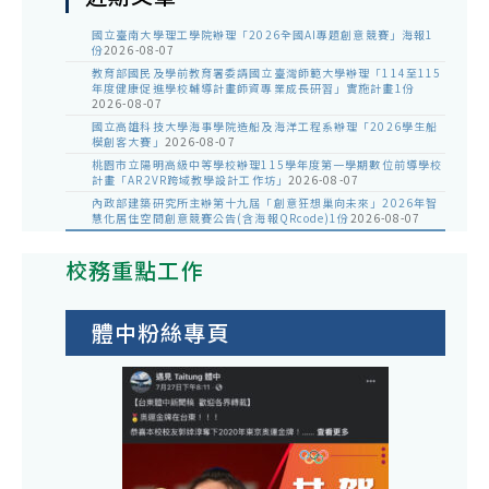
國立臺南大學理工學院辦理「2026全國AI專題創意競賽」海報1
份
2026-08-07
教育部國民及學前教育署委請國立臺灣師範大學辦理「114至115
年度健康促進學校輔導計畫師資專業成長研習」實施計畫1份
2026-08-07
國立高雄科技大學海事學院造船及海洋工程系辦理「2026學生船
模創客大賽」
2026-08-07
桃園市立陽明高級中等學校辦理115學年度第一學期數位前導學校
計畫「AR2VR跨域教學設計工作坊」
2026-08-07
內政部建築研究所主辦第十九屆「創意狂想巢向未來」2026年智
慧化居住空間創意競賽公告(含海報QRcode)1份
2026-08-07
校務重點工作
體中粉絲專頁