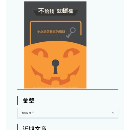
彙整
彙
選取月份
整
近期文章