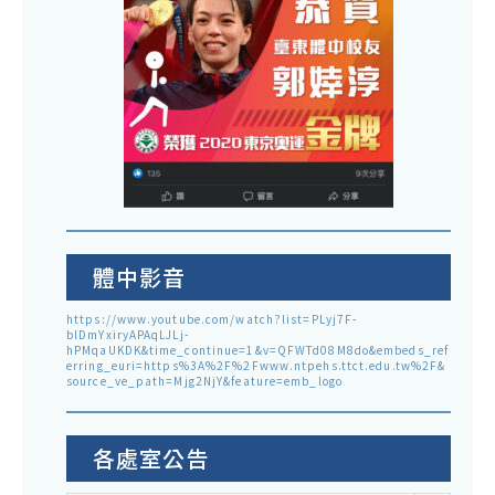
體中影音
https://www.youtube.com/watch?list=PLyj7F-
blDmYxiryAPAqLJLj-
hPMqaUKDK&time_continue=1&v=QFWTd08M8do&embeds_ref
erring_euri=https%3A%2F%2Fwww.ntpehs.ttct.edu.tw%2F&
source_ve_path=Mjg2NjY&feature=emb_logo
各處室公告