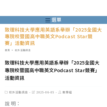
跳
轉
至
選單
主
致理科技大學應用英語系舉辦「2025全國大
要
專院校暨國高中職英文Podcast Star競
內
賽」活動資訊
容
首頁
>
校外活動訊息
致理科技大學應用英語系舉辦「2025全國大
專院校暨國高中職英文Podcast Star競賽」
活動資訊
Post
Post
Post
校外活動訊息
2025-06-05
教學組
category:
last
author:
modified:
說 明：