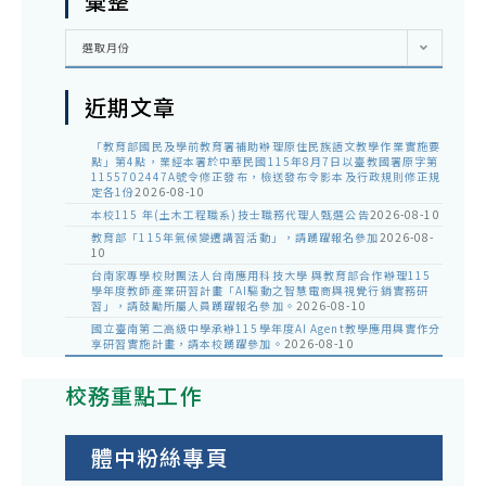
彙整
彙
選取月份
整
近期文章
「教育部國民及學前教育署補助辦理原住民族語文教學作業實施要
點」第4點，業經本署於中華民國115年8月7日以臺教國署原字第
1155702447A號令修正發布，檢送發布令影本及行政規則修正規
定各1份
2026-08-10
本校115 年(土木工程職系)技士職務代理人甄選公告
2026-08-10
教育部「115年氣候變遷講習活動」，請踴躍報名參加
2026-08-
10
台南家專學校財團法人台南應用科技大學 與教育部合作辦理115
學年度教師產業研習計畫「AI驅動之智慧電商與視覺行銷實務研
習」，請鼓勵所屬人員踴躍報名參加。
2026-08-10
國立臺南第二高級中學承辦115學年度AI Agent教學應用與實作分
享研習實施計畫，請本校踴躍參加。
2026-08-10
校務重點工作
體中粉絲專頁