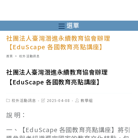
跳
轉
至
選單
主
社團法人臺灣潛進永續教育協會辦理
要
【EduScape 各國教育亮點講座】
內
容
首頁
>
校外活動訊息
社團法人臺灣潛進永續教育協會辦理
【EduScape 各國教育亮點講座】
Post
Post
Post
校外活動訊息
2025-04-08
教學組
category:
last
author:
modified:
說 明：
一、【EduScape 各國教育亮點講座】將引