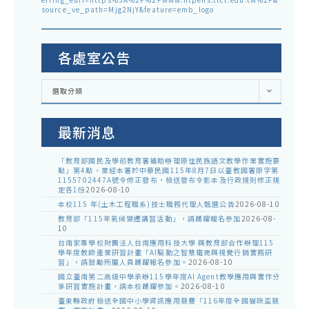
source_ve_path=Mjg2NjY&feature=emb_logo
各處室公告
各
選取分類
處
室
公
告
最新消息
「教育部國民及學前教育署補助辦理原住民族語文教學作業實施要
點」第4點，業經本署於中華民國115年8月7日以臺教國署原字第
1155702447A號令修正發布，檢送發布令影本及行政規則修正規
定各1份
2026-08-10
本校115 年(土木工程職系)技士職務代理人甄選公告
2026-08-10
教育部「115年氣候變遷講習活動」，請踴躍報名參加
2026-08-
10
台南家專學校財團法人台南應用科技大學 與教育部合作辦理115
學年度教師產業研習計畫「AI驅動之智慧電商與視覺行銷實務研
習」，請鼓勵所屬人員踴躍報名參加。
2026-08-10
國立臺南第二高級中學承辦115學年度AI Agent教學應用與實作分
享研習實施計畫，請本校踴躍參加。
2026-08-10
臺東縣政府檢送全國中小學資訊應用競賽「116年度全國貓咪盃競