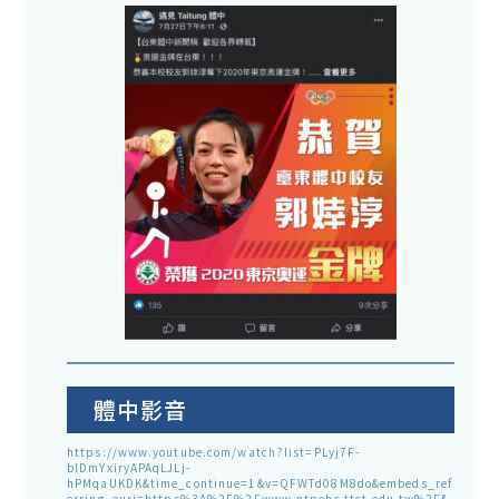
體中影音
https://www.youtube.com/watch?list=PLyj7F-
blDmYxiryAPAqLJLj-
hPMqaUKDK&time_continue=1&v=QFWTd08M8do&embeds_ref
erring_euri=https%3A%2F%2Fwww.ntpehs.ttct.edu.tw%2F&