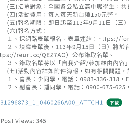
三)招募對象：全國各公私立高中職學生，共計
四)活動費用：每人每天新台幣150元整。
五)報名期限：即日起至113年9月11日（三
(六)報名方式：
、採網路表單報名。表單連結：https://forms.gl
、填寫表單後，113年9月15日（日）將於台
ttps://reurl.cc/QEZ7AO）公布錄取名單。
、錄取名單將以「自我介紹/參加緣由內容」
七)活動內容詳如附件海報，如有相關問題，
、會長：李同學，電話：0983-336-318，E-mail
、副會長：鍾同學，電話：0900-675-625，E-ma
131296873_1_0460266A00_ATTCH1
下載
Post Views:
345