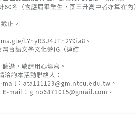
60名（含應屆畢業生，國三升高中者亦算在內
）截止。
e/LYnyRSJ4JTn2Y9ia8。
灣台語文學文化營IG（連結
篩選，敬請用心填寫。
請洽詢本活動聯絡人：
：ata111123@gm.ntcu.edu.tw。
il：gino6871015@gmail.com。