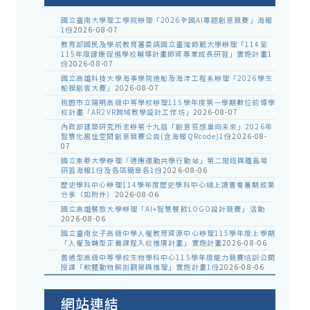
國立臺南大學理工學院辦理「2026全國AI專題創意競賽」海報
1份
2026-08-07
教育部國民及學前教育署委請國立臺灣師範大學辦理「114至
115年度健康促進學校輔導計畫師資專業成長研習」實施計畫1
份
2026-08-07
國立高雄科技大學海事學院造船及海洋工程系辦理「2026學生
船模創客大賽」
2026-08-07
桃園市立陽明高級中等學校辦理115學年度第一學期數位前導學
校計畫「AR2VR跨域教學設計工作坊」
2026-08-07
內政部建築研究所主辦第十九屆「創意狂想巢向未來」2026年
智慧化居住空間創意競賽公告(含海報QRcode)1份
2026-08-
07
國立東華大學辦理「適應運動共學行動站」第二階段與離島場
研習海報1份及各區簡章各1份
2026-08-06
歷史學科中心辦理114學年度歷史學科中心線上讀書會暑期成果
分享（如附件）
2026-08-06
國立高雄餐旅大學辦理「AI+智慧餐飲LOGO設計競賽」活動
2026-08-06
國立臺南女子高級中學人權教育資源中心辦理115學年度上學期
「人權及轉型正義課程入校推廣計畫」實施計畫
2026-08-06
普通型高級中等學校生物學科中心115學年度能力競賽培訓公開
授課「軟體動物解剖觀察與推理」實施計畫1份
2026-08-06
網站連結