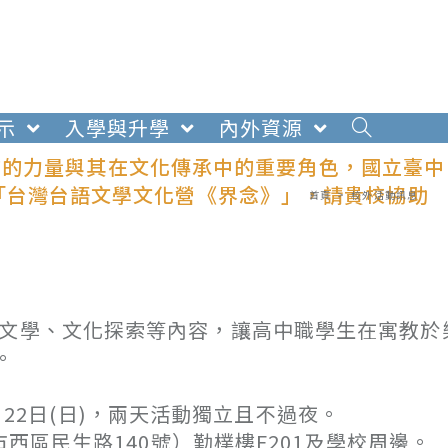
示
入學與升學
內外資源
言的力量與其在文化傳承中的重要角色，國立臺中
舉辦「台灣台語文學文化營《界念》」，請貴校協助
首頁
>
校外活動訊息
語文學、文化探索等內容，讓高中職學生在寓教於
。
月22日(日)，兩天活動獨立且不過夜。
區民生路140號）勤樸樓F201及學校周邊。