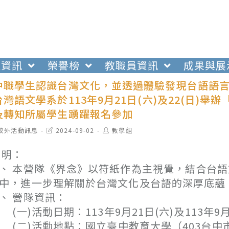
生資訊
榮譽榜
教職員資訊
成果與展
中職學生認識台灣文化，並透過體驗發現台語語
灣語文學系於113年9月21日(六)及22(日)
及轉知所屬學生踴躍報名參加
t
Post
Post
校外活動訊息
2024-09-02
教學組
egory:
last
author:
modified:
 明：
、 本營隊《界念》以符紙作為主視覺，結合台
中，進一步理解關於台灣文化及台語的深厚底蘊
、 營隊資訊：
一)活動日期：113年9月21日(六)及113年9
二)活動地點：國立臺中教育大學（403台中市西