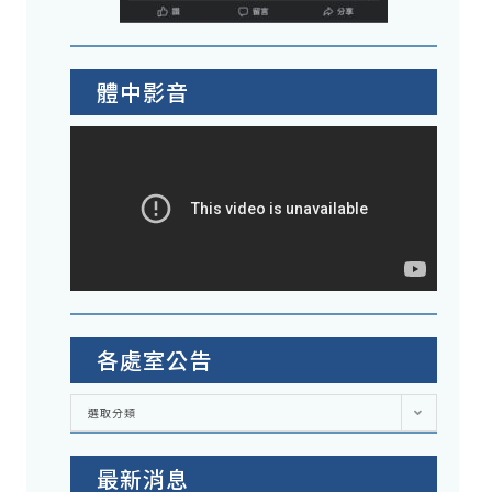
體中影音
各處室公告
各
選取分類
處
室
公
告
最新消息