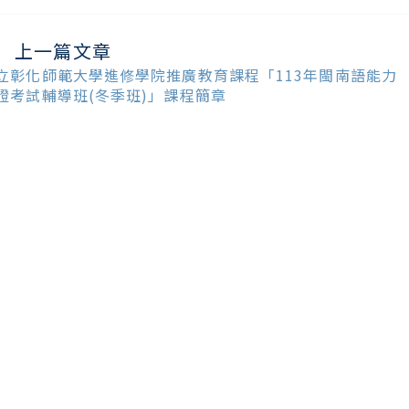
上一篇文章
ead
ore
立彰化師範大學進修學院推廣教育課程「113年閩南語能力
ticles
證考試輔導班(冬季班)」課程簡章