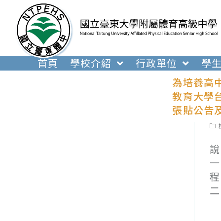
跳
轉
至
主
要
首頁
學校介紹
行政單位
學
內
為培養高
容
教育大學台
張貼公告
Pos
cat
說
一
程
二
(
(