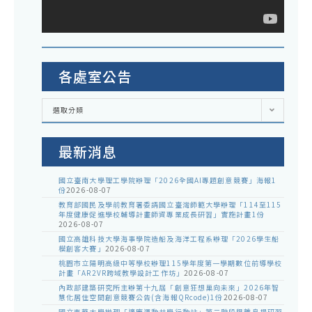
各處室公告
各
選取分類
處
室
公
告
最新消息
國立臺南大學理工學院辦理「2026全國AI專題創意競賽」海報1
份
2026-08-07
教育部國民及學前教育署委請國立臺灣師範大學辦理「114至115
年度健康促進學校輔導計畫師資專業成長研習」實施計畫1份
2026-08-07
國立高雄科技大學海事學院造船及海洋工程系辦理「2026學生船
模創客大賽」
2026-08-07
桃園市立陽明高級中等學校辦理115學年度第一學期數位前導學校
計畫「AR2VR跨域教學設計工作坊」
2026-08-07
內政部建築研究所主辦第十九屆「創意狂想巢向未來」2026年智
慧化居住空間創意競賽公告(含海報QRcode)1份
2026-08-07
國立東華大學辦理「適應運動共學行動站」第二階段與離島場研習