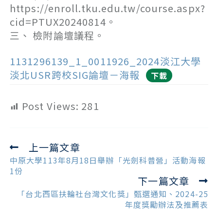
https://enroll.tku.edu.tw/course.aspx?
cid=PTUX20240814。
三、 檢附論壇議程。
1131296139_1_0011926_2024淡江大學
淡北USR跨校SIG論壇－海報
下載
Post Views:
281
上一篇文章
Read
more
中原大學113年8月18日舉辦「光劍科普營」活動海報
articles
1份
下一篇文章
「台北西區扶輪社台灣文化獎」甄選通知、2024-25
年度獎勵辦法及推薦表