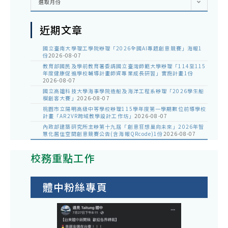
選取月份
整
近期文章
國立臺南大學理工學院辦理「2026全國AI專題創意競賽」海報1
份
2026-08-07
教育部國民及學前教育署委請國立臺灣師範大學辦理「114至115
年度健康促進學校輔導計畫師資專業成長研習」實施計畫1份
2026-08-07
國立高雄科技大學海事學院造船及海洋工程系辦理「2026學生船
模創客大賽」
2026-08-07
桃園市立陽明高級中等學校辦理115學年度第一學期數位前導學校
計畫「AR2VR跨域教學設計工作坊」
2026-08-07
內政部建築研究所主辦第十九屆「創意狂想巢向未來」2026年智
慧化居住空間創意競賽公告(含海報QRcode)1份
2026-08-07
校務重點工作
體中粉絲專頁