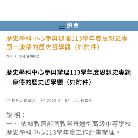
跳
轉
至
選單
主
歷史學科中心參與辦理113學年度思想史專
要
題－康德的歷史哲學觀（如附件）
內
容
首頁
>
校外活動訊息
歷史學科中心參與辦理113學年度思想史專題
－康德的歷史哲學觀（如附件）
Post
Post
Post
校外活動訊息
2025-01-08
教學組
category:
last
author:
modified:
說 明：
一、 依據教育部國教署普通型高級中等學校
歷史學科中心113學年度工作計畫辦理。