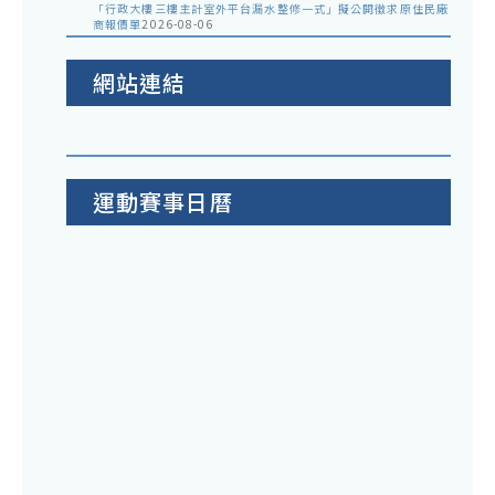
「行政大樓三樓主計室外平台漏水整修一式」擬公開徵求原住民廠
商報價單
2026-08-06
網站連結
運動賽事日曆