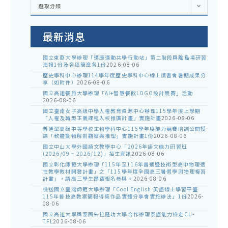
各
選取分類
處
室
公
告
最新消息
國立東華大學辦理「適應運動共學行動站」第二階段與離島場研習
海報1份及各區簡章各1份
2026-08-06
歷史學科中心辦理114學年度歷史學科中心線上讀書會暑期成果分
享（如附件）
2026-08-06
國立高雄餐旅大學辦理「AI+智慧餐飲LOGO設計競賽」活動
2026-08-06
國立臺南女子高級中學人權教育資源中心辦理115學年度上學期
「人權及轉型正義課程入校推廣計畫」實施計畫
2026-08-06
普通型高級中等學校生物學科中心115學年度能力競賽培訓公開授
課「軟體動物解剖觀察與推理」實施計畫1份
2026-08-06
國立中山大學外國語文教學中心「2026年語文能力研習班
(2026/09 ~ 2026/12)」招生資訊
2026-08-06
國立彰化師範大學辦理「115年至116年普通暨技術型高中物理適
性教學教材開發計畫」之「115學年度全國高三暑假學測物理複習
計畫」，請高三學生踴躍報名參與。
2026-08-06
檢送國立臺灣師範大學辦理「Cool English 英語線上學習平臺
115年普技高教案簡報得獎作品實體分享會實施辦法」1份
2026-
08-06
國立高雄大學與泰國朱拉隆功大學合作辦理泰語能力檢定CU-
TFL
2026-08-06