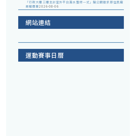
「行政大樓三樓主計室外平台漏水整修一式」擬公開徵求原住民廠
商報價單
2026-08-06
網站連結
運動賽事日曆