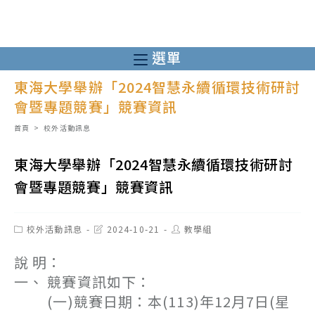
跳
轉
至
選單
主
東海大學舉辦「2024智慧永續循環技術研討
要
會暨專題競賽」競賽資訊
內
容
首頁
>
校外活動訊息
東海大學舉辦「2024智慧永續循環技術研討
會暨專題競賽」競賽資訊
Post
Post
Post
校外活動訊息
2024-10-21
教學組
category:
last
author:
modified:
說 明：
一、 競賽資訊如下：
(一)競賽日期：本(113)年12月7日(星