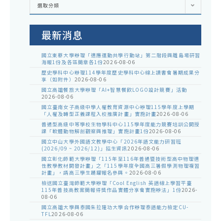
選取分類
處
室
公
告
最新消息
國立東華大學辦理「適應運動共學行動站」第二階段與離島場研習
海報1份及各區簡章各1份
2026-08-06
歷史學科中心辦理114學年度歷史學科中心線上讀書會暑期成果分
享（如附件）
2026-08-06
國立高雄餐旅大學辦理「AI+智慧餐飲LOGO設計競賽」活動
2026-08-06
國立臺南女子高級中學人權教育資源中心辦理115學年度上學期
「人權及轉型正義課程入校推廣計畫」實施計畫
2026-08-06
普通型高級中等學校生物學科中心115學年度能力競賽培訓公開授
課「軟體動物解剖觀察與推理」實施計畫1份
2026-08-06
國立中山大學外國語文教學中心「2026年語文能力研習班
(2026/09 ~ 2026/12)」招生資訊
2026-08-06
國立彰化師範大學辦理「115年至116年普通暨技術型高中物理適
性教學教材開發計畫」之「115學年度全國高三暑假學測物理複習
計畫」，請高三學生踴躍報名參與。
2026-08-06
檢送國立臺灣師範大學辦理「Cool English 英語線上學習平臺
115年普技高教案簡報得獎作品實體分享會實施辦法」1份
2026-
08-06
國立高雄大學與泰國朱拉隆功大學合作辦理泰語能力檢定CU-
TFL
2026-08-06