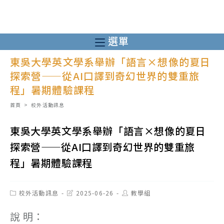
跳
轉
至
選單
主
東吳大學英文學系舉辦「語言×想像的夏日
要
探索營——從AI口譯到奇幻世界的雙重旅
內
程」暑期體驗課程
容
首頁
>
校外活動訊息
東吳大學英文學系舉辦「語言×想像的夏日
探索營——從AI口譯到奇幻世界的雙重旅
程」暑期體驗課程
Post
Post
Post
校外活動訊息
2025-06-26
教學組
category:
last
author:
modified:
說 明：