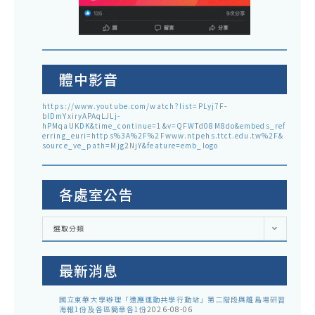
體中影音
https://www.youtube.com/watch?list=PLyj7F-
blDmYxiryAPAqLJLj-
hPMqaUKDK&time_continue=1&v=QFWTd08M8do&embeds_ref
erring_euri=https%3A%2F%2Fwww.ntpehs.ttct.edu.tw%2F&
source_ve_path=Mjg2NjY&feature=emb_logo
各處室公告
各
選取分類
處
室
公
告
最新消息
國立東華大學辦理「適應運動共學行動站」第二階段與離島場研習
海報1份及各區簡章各1份
2026-08-06