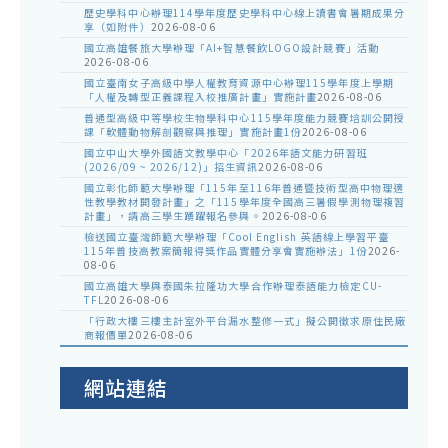
歷史學科中心辦理114學年度歷史學科中心線上讀書會暑期成果分
享（如附件）
2026-08-06
國立高雄餐旅大學辦理「AI+智慧餐飲LOGO設計競賽」活動
2026-08-06
國立臺南女子高級中學人權教育資源中心辦理115學年度上學期
「人權及轉型正義課程入校推廣計畫」實施計畫
2026-08-06
普通型高級中等學校生物學科中心115學年度能力競賽培訓公開授
課「軟體動物解剖觀察與推理」實施計畫1份
2026-08-06
國立中山大學外國語文教學中心「2026年語文能力研習班
(2026/09 ~ 2026/12)」招生資訊
2026-08-06
國立彰化師範大學辦理「115年至116年普通暨技術型高中物理適
性教學教材開發計畫」之「115學年度全國高三暑假學測物理複習
計畫」，請高三學生踴躍報名參與。
2026-08-06
檢送國立臺灣師範大學辦理「Cool English 英語線上學習平臺
115年普技高教案簡報得獎作品實體分享會實施辦法」1份
2026-
08-06
國立高雄大學與泰國朱拉隆功大學合作辦理泰語能力檢定CU-
TFL
2026-08-06
「行政大樓三樓主計室外平台漏水整修一式」擬公開徵求原住民廠
商報價單
2026-08-06
網站連結