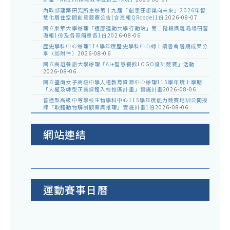
內政部建築研究所主辦第十九屆「創意狂想巢向未來」2026年智
慧化居住空間創意競賽公告(含海報QRcode)1份
2026-08-07
國立東華大學辦理「適應運動共學行動站」第二階段與離島場研習
海報1份及各區簡章各1份
2026-08-06
歷史學科中心辦理114學年度歷史學科中心線上讀書會暑期成果分
享（如附件）
2026-08-06
國立高雄餐旅大學辦理「AI+智慧餐飲LOGO設計競賽」活動
2026-08-06
國立臺南女子高級中學人權教育資源中心辦理115學年度上學期
「人權及轉型正義課程入校推廣計畫」實施計畫
2026-08-06
普通型高級中等學校生物學科中心115學年度能力競賽培訓公開授
課「軟體動物解剖觀察與推理」實施計畫1份
2026-08-06
網站連結
運動賽事日曆