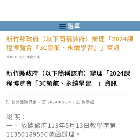
跳
轉
至
選單
主
新竹縣政府（以下簡稱該府）辦理「2024課
要
程博覽會『3C領航、永續學習』」資訊
內
容
首頁
>
校外活動訊息
新竹縣政府（以下簡稱該府）辦理「2024課
程博覽會『3C領航、永續學習』」資訊
Post
Post
Post
校外活動訊息
2024-05-14
教學組
category:
last
author:
modified:
說 明：
一、 依據該府113年5月13日教學字第
1135018955C號函辦理。