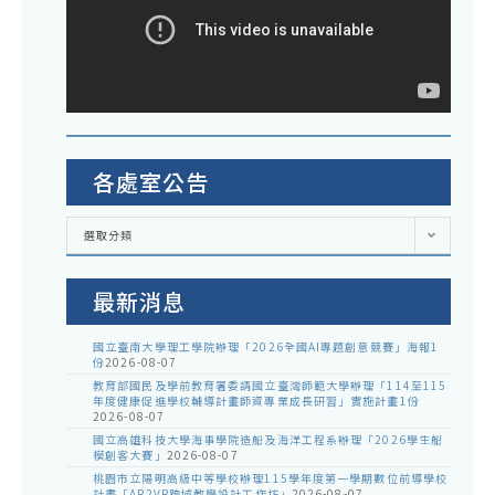
各處室公告
各
選取分類
處
室
公
告
最新消息
國立臺南大學理工學院辦理「2026全國AI專題創意競賽」海報1
份
2026-08-07
教育部國民及學前教育署委請國立臺灣師範大學辦理「114至115
年度健康促進學校輔導計畫師資專業成長研習」實施計畫1份
2026-08-07
國立高雄科技大學海事學院造船及海洋工程系辦理「2026學生船
模創客大賽」
2026-08-07
桃園市立陽明高級中等學校辦理115學年度第一學期數位前導學校
計畫「AR2VR跨域教學設計工作坊」
2026-08-07