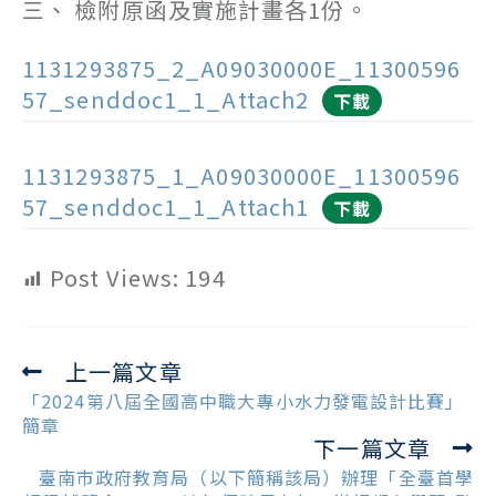
三、 檢附原函及實施計畫各1份。
1131293875_2_A09030000E_11300596
57_senddoc1_1_Attach2
下載
1131293875_1_A09030000E_11300596
57_senddoc1_1_Attach1
下載
Post Views:
194
上一篇文章
Read
more
「2024第八屆全國高中職大專小水力發電設計比賽」
articles
簡章
下一篇文章
臺南市政府教育局（以下簡稱該局）辦理「全臺首學