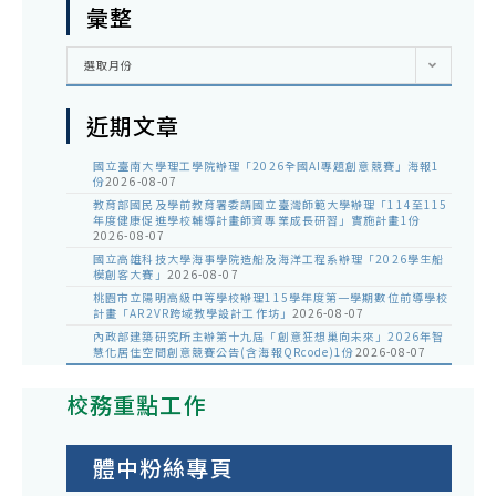
彙整
彙
選取月份
整
近期文章
國立臺南大學理工學院辦理「2026全國AI專題創意競賽」海報1
份
2026-08-07
教育部國民及學前教育署委請國立臺灣師範大學辦理「114至115
年度健康促進學校輔導計畫師資專業成長研習」實施計畫1份
2026-08-07
國立高雄科技大學海事學院造船及海洋工程系辦理「2026學生船
模創客大賽」
2026-08-07
桃園市立陽明高級中等學校辦理115學年度第一學期數位前導學校
計畫「AR2VR跨域教學設計工作坊」
2026-08-07
內政部建築研究所主辦第十九屆「創意狂想巢向未來」2026年智
慧化居住空間創意競賽公告(含海報QRcode)1份
2026-08-07
校務重點工作
體中粉絲專頁