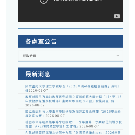
各處室公告
各
選取分類
處
室
公
告
最新消息
國立臺南大學理工學院辦理「2026全國AI專題創意競賽」海報1
份
2026-08-07
教育部國民及學前教育署委請國立臺灣師範大學辦理「114至115
年度健康促進學校輔導計畫師資專業成長研習」實施計畫1份
2026-08-07
國立高雄科技大學海事學院造船及海洋工程系辦理「2026學生船
模創客大賽」
2026-08-07
桃園市立陽明高級中等學校辦理115學年度第一學期數位前導學校
計畫「AR2VR跨域教學設計工作坊」
2026-08-07
內政部建築研究所主辦第十九屆「創意狂想巢向未來」2026年智