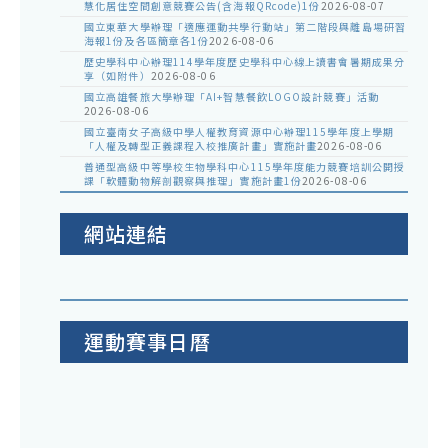
慧化居住空間創意競賽公告(含海報QRcode)1份
2026-08-07
國立東華大學辦理「適應運動共學行動站」第二階段與離島場研習
海報1份及各區簡章各1份
2026-08-06
歷史學科中心辦理114學年度歷史學科中心線上讀書會暑期成果分
享（如附件）
2026-08-06
國立高雄餐旅大學辦理「AI+智慧餐飲LOGO設計競賽」活動
2026-08-06
國立臺南女子高級中學人權教育資源中心辦理115學年度上學期
「人權及轉型正義課程入校推廣計畫」實施計畫
2026-08-06
普通型高級中等學校生物學科中心115學年度能力競賽培訓公開授
課「軟體動物解剖觀察與推理」實施計畫1份
2026-08-06
網站連結
運動賽事日曆