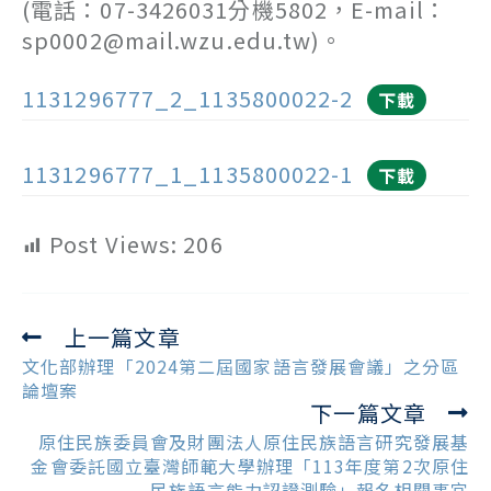
(電話：07-3426031分機5802，E-mail：
sp0002@mail.wzu.edu.tw)。
1131296777_2_1135800022-2
下載
1131296777_1_1135800022-1
下載
Post Views:
206
上一篇文章
Read
more
文化部辦理「2024第二屆國家語言發展會議」之分區
articles
論壇案
下一篇文章
原住民族委員會及財團法人原住民族語言研究發展基
金會委託國立臺灣師範大學辦理「113年度第2次原住
民族語言能力認證測驗」報名相關事宜