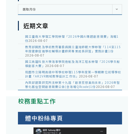
彙
選取月份
整
近期文章
國立臺南大學理工學院辦理「2026全國AI專題創意競賽」海報1
份
2026-08-07
教育部國民及學前教育署委請國立臺灣師範大學辦理「114至115
年度健康促進學校輔導計畫師資專業成長研習」實施計畫1份
2026-08-07
國立高雄科技大學海事學院造船及海洋工程系辦理「2026學生船
模創客大賽」
2026-08-07
桃園市立陽明高級中等學校辦理115學年度第一學期數位前導學校
計畫「AR2VR跨域教學設計工作坊」
2026-08-07
內政部建築研究所主辦第十九屆「創意狂想巢向未來」2026年智
慧化居住空間創意競賽公告(含海報QRcode)1份
2026-08-07
校務重點工作
體中粉絲專頁