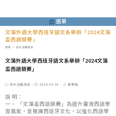
跳
轉
至
選單
主
文藻外語大學西班牙語文系舉辦「2024文藻
要
盃西語競賽」
內
容
首頁
>
校外活動訊息
文藻外語大學西班牙語文系舉辦「2024文藻
盃西語競賽」
Post
Post
Post
校外活動訊息
2024-08-30
教學組
category:
last
author:
modified:
說 明：
一、 「文藻盃西語競賽」為提升臺灣西語學
習風氣，並推廣西班牙文化，以強化西語學