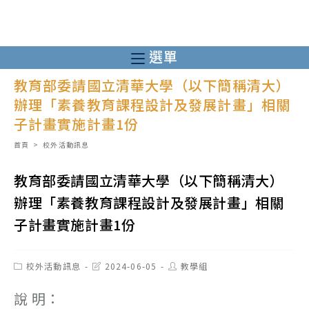
跳
轉
至
選單
主
教育部委請國立清華大學（以下簡稱清大）
要
辦理「素養教育課程設計及發展計畫」相關
內
子計畫實施計畫1份
容
首頁
>
校外活動訊息
教育部委請國立清華大學（以下簡稱清大）
辦理「素養教育課程設計及發展計畫」相關
子計畫實施計畫1份
Post
Post
Post
校外活動訊息
2024-06-05
教學組
category:
last
author:
modified:
說 明：