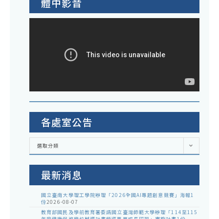
體中影音
各處室公告
各
選取分類
處
室
公
告
最新消息
國立臺南大學理工學院辦理「2026全國AI專題創意競賽」海報1
份
2026-08-07
教育部國民及學前教育署委請國立臺灣師範大學辦理「114至115
年度健康促進學校輔導計畫師資專業成長研習」實施計畫1份