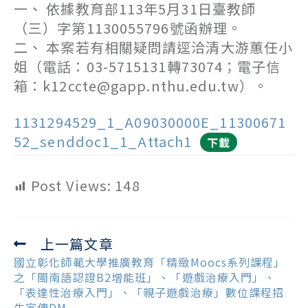
一、 依據教育部113年5月31日臺教師
（三）字第1130055796號函辦理。
二、 本案若有相關疑問請逕洽清大游蕙任小
姐（電話：03-5715131轉73074；電子信
箱：k12ccte@gapp.nthu.edu.tw）。
1131294529_1_A09030000E_11300671
52_senddoc1_1_Attach1
下載
Post Views:
148
上一篇文章
Read
more
國立彰化師範大學推廣教育「精緻Moocs系列課程」
articles
之「閩南語認證B2增能班」、「遊戲治療入門」、
「表達性治療入門」、「親子遊戲治療」數位課程招
生宣傳DM