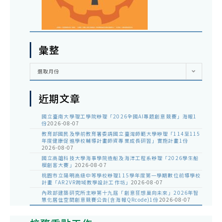
彙整
彙
選取月份
整
近期文章
國立臺南大學理工學院辦理「2026全國AI專題創意競賽」海報1
份
2026-08-07
教育部國民及學前教育署委請國立臺灣師範大學辦理「114至115
年度健康促進學校輔導計畫師資專業成長研習」實施計畫1份
2026-08-07
國立高雄科技大學海事學院造船及海洋工程系辦理「2026學生船
模創客大賽」
2026-08-07
桃園市立陽明高級中等學校辦理115學年度第一學期數位前導學校
計畫「AR2VR跨域教學設計工作坊」
2026-08-07
內政部建築研究所主辦第十九屆「創意狂想巢向未來」2026年智
慧化居住空間創意競賽公告(含海報QRcode)1份
2026-08-07