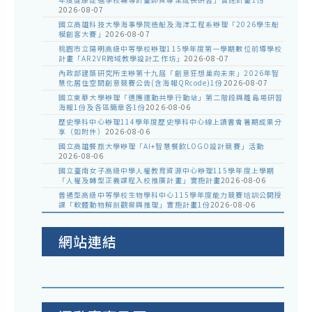
2026-08-07
國立高雄科技大學海事學院造船及海洋工程系辦理「2026學生船
模創客大賽」
2026-08-07
桃園市立陽明高級中等學校辦理115學年度第一學期數位前導學校
計畫「AR2VR跨域教學設計工作坊」
2026-08-07
內政部建築研究所主辦第十九屆「創意狂想巢向未來」2026年智
慧化居住空間創意競賽公告(含海報QRcode)1份
2026-08-07
國立東華大學辦理「適應運動共學行動站」第二階段與離島場研習
海報1份及各區簡章各1份
2026-08-06
歷史學科中心辦理114學年度歷史學科中心線上讀書會暑期成果分
享（如附件）
2026-08-06
國立高雄餐旅大學辦理「AI+智慧餐飲LOGO設計競賽」活動
2026-08-06
國立臺南女子高級中學人權教育資源中心辦理115學年度上學期
「人權及轉型正義課程入校推廣計畫」實施計畫
2026-08-06
普通型高級中等學校生物學科中心115學年度能力競賽培訓公開授
課「軟體動物解剖觀察與推理」實施計畫1份
2026-08-06
網站連結