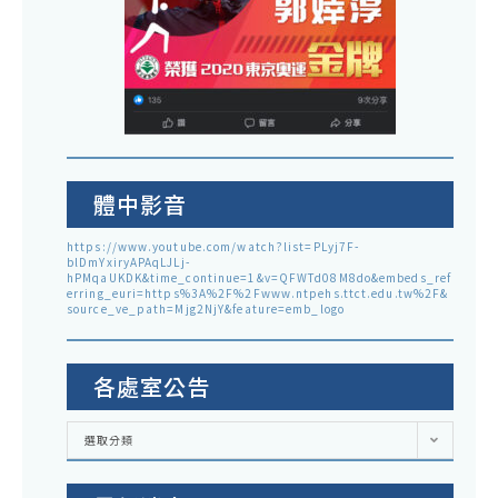
體中影音
https://www.youtube.com/watch?list=PLyj7F-
blDmYxiryAPAqLJLj-
hPMqaUKDK&time_continue=1&v=QFWTd08M8do&embeds_ref
erring_euri=https%3A%2F%2Fwww.ntpehs.ttct.edu.tw%2F&
source_ve_path=Mjg2NjY&feature=emb_logo
各處室公告
各
選取分類
處
室
公
告