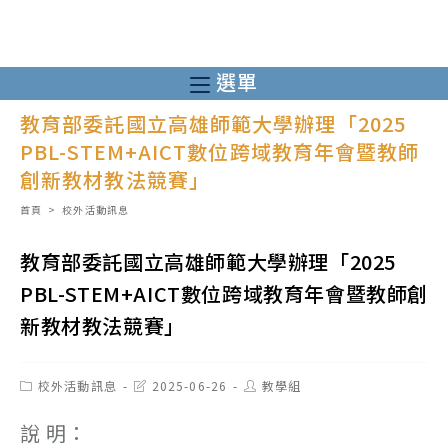
跳
轉
至
選單
主
教育部委託國立高雄師範大學辦理「2025
要
PBL-STEM+AICT數位跨域教育年會暨教師
內
創新教材教法競賽」
容
首頁
>
校外活動訊息
教育部委託國立高雄師範大學辦理「2025
PBL-STEM+AICT數位跨域教育年會暨教師創
新教材教法競賽」
Post
Post
Post
校外活動訊息
2025-06-26
教學組
category:
last
author:
modified:
說 明：