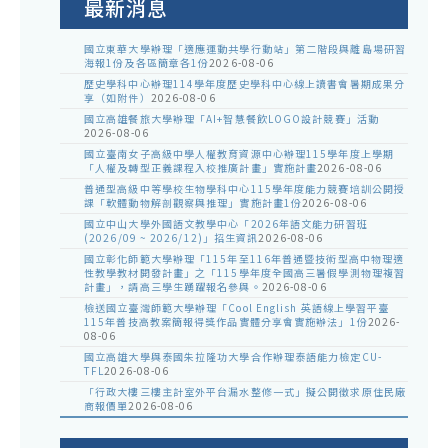
最新消息
國立東華大學辦理「適應運動共學行動站」第二階段與離島場研習
海報1份及各區簡章各1份
2026-08-06
歷史學科中心辦理114學年度歷史學科中心線上讀書會暑期成果分
享（如附件）
2026-08-06
國立高雄餐旅大學辦理「AI+智慧餐飲LOGO設計競賽」活動
2026-08-06
國立臺南女子高級中學人權教育資源中心辦理115學年度上學期
「人權及轉型正義課程入校推廣計畫」實施計畫
2026-08-06
普通型高級中等學校生物學科中心115學年度能力競賽培訓公開授
課「軟體動物解剖觀察與推理」實施計畫1份
2026-08-06
國立中山大學外國語文教學中心「2026年語文能力研習班
(2026/09 ~ 2026/12)」招生資訊
2026-08-06
國立彰化師範大學辦理「115年至116年普通暨技術型高中物理適
性教學教材開發計畫」之「115學年度全國高三暑假學測物理複習
計畫」，請高三學生踴躍報名參與。
2026-08-06
檢送國立臺灣師範大學辦理「Cool English 英語線上學習平臺
115年普技高教案簡報得獎作品實體分享會實施辦法」1份
2026-
08-06
國立高雄大學與泰國朱拉隆功大學合作辦理泰語能力檢定CU-
TFL
2026-08-06
「行政大樓三樓主計室外平台漏水整修一式」擬公開徵求原住民廠
商報價單
2026-08-06