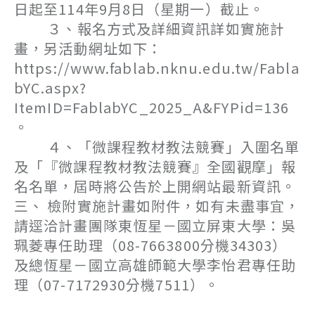
日起至114年9月8日（星期一）截止。
３、報名方式及詳細資訊詳如實施計
畫，另活動網址如下：
https://www.fablab.nknu.edu.tw/Fabla
bYC.aspx?
ItemID=FablabYC_2025_A&FYPid=136
。
４、「微課程教材教法競賽」入圍名單
及「『微課程教材教法競賽』全國觀摩」報
名名單，屆時將公告於上開網站最新資訊。
三、 檢附實施計畫如附件，如有未盡事宜，
請逕洽計畫團隊東恆星－國立屏東大學：吳
珮菱專任助理（08-7663800分機34303）
及總恆星－國立高雄師範大學李怡君專任助
理（07-7172930分機7511）。