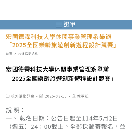
跳
轉
至
選單
主
宏國德霖科技大學休閒事業管理系舉辦
要
「2025全國樂齡旅遊創新遊程設計競賽」
內
容
首頁
>
校外活動訊息
宏國德霖科技大學休閒事業管理系舉辦
「2025全國樂齡旅遊創新遊程設計競賽」
Post
Post
Post
校外活動訊息
2025-03-19
教學組
category:
last
author:
modified:
說 明：
一、 報名日期：公告日起至114年5月2日
（週五）24：00截止。全部採郵寄報名，並