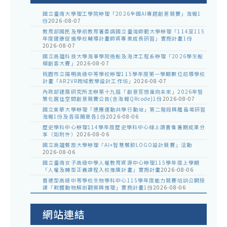
國立臺南大學理工學院辦理「2026全國AI專題創意競賽」海報1
份
2026-08-07
教育部國民及學前教育署委請國立臺灣師範大學辦理「114至115
年度健康促進學校輔導計畫師資專業成長研習」實施計畫1份
2026-08-07
國立高雄科技大學海事學院造船及海洋工程系辦理「2026學生船
模創客大賽」
2026-08-07
桃園市立陽明高級中等學校辦理115學年度第一學期數位前導學校
計畫「AR2VR跨域教學設計工作坊」
2026-08-07
內政部建築研究所主辦第十九屆「創意狂想巢向未來」2026年智
慧化居住空間創意競賽公告(含海報QRcode)1份
2026-08-07
國立東華大學辦理「適應運動共學行動站」第二階段與離島場研習
海報1份及各區簡章各1份
2026-08-06
歷史學科中心辦理114學年度歷史學科中心線上讀書會暑期成果分
享（如附件）
2026-08-06
國立高雄餐旅大學辦理「AI+智慧餐飲LOGO設計競賽」活動
2026-08-06
國立臺南女子高級中學人權教育資源中心辦理115學年度上學期
「人權及轉型正義課程入校推廣計畫」實施計畫
2026-08-06
普通型高級中等學校生物學科中心115學年度能力競賽培訓公開授
課「軟體動物解剖觀察與推理」實施計畫1份
2026-08-06
網站連結