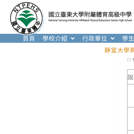
跳
轉
至
主
要
首頁
學校介紹
行政單位
學
內
靜宜大學
容
Pos
cat
說