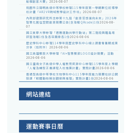
船模創客大賽」
2026-08-07
桃園市立陽明高級中等學校辦理115學年度第一學期數位前導學
校計畫「AR2VR跨域教學設計工作坊」
2026-08-07
內政部建築研究所主辦第十九屆「創意狂想巢向未來」2026年
智慧化居住空間創意競賽公告(含海報QRcode)1份
2026-08-
07
國立東華大學辦理「適應運動共學行動站」第二階段與離島場
研習海報1份及各區簡章各1份
2026-08-06
歷史學科中心辦理114學年度歷史學科中心線上讀書會暑期成果
分享（如附件）
2026-08-06
國立高雄餐旅大學辦理「AI+智慧餐飲LOGO設計競賽」活動
2026-08-06
國立臺南女子高級中學人權教育資源中心辦理115學年度上學期
「人權及轉型正義課程入校推廣計畫」實施計畫
2026-08-06
普通型高級中等學校生物學科中心115學年度能力競賽培訓公開
授課「軟體動物解剖觀察與推理」實施計畫1份
2026-08-06
網站連結
運動賽事日曆