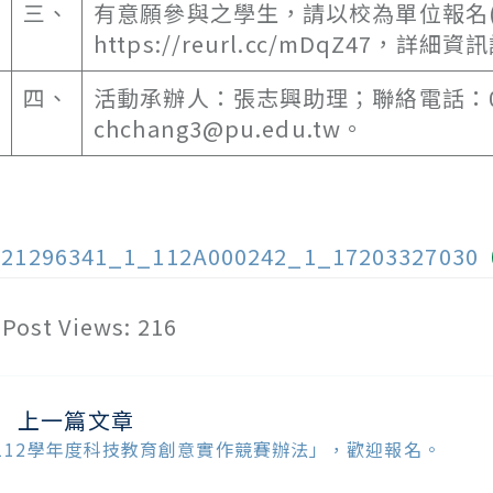
三、
有意願參與之學生，請以校為單位報名(
https://reurl.cc/mDqZ47，詳細資訊請
四、
活動承辦人：張志興助理；聯絡電話：04-
chchang3@pu.edu.tw。
121296341_1_112A000242_1_17203327030
Post Views:
216
上一篇文章
ead
ore
112學年度科技教育創意實作競賽辦法」，歡迎報名。
ticles