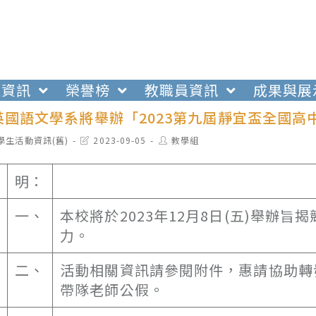
生資訊
榮譽榜
教職員資訊
成果與展
英國語文學系將舉辦「2023第九屆靜宜盃全國高
t
Post
Post
學生活動資訊(舊)
2023-09-05
教學組
egory:
last
author:
modified:
明：
一、
本校將於2023年12月8日(五)舉辦
力。
二、
活動相關資訊請參閱附件，惠請協助轉
帶隊老師公假。