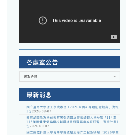
各處室公告
各
選取分類
處
室
公
告
最新消息
國立臺南大學理工學院辦理「2026全國AI專題創意競賽」海報
1份
2026-08-07
教育部國民及學前教育署委請國立臺灣師範大學辦理「114至
115年度健康促進學校輔導計畫師資專業成長研習」實施計畫1
份
2026-08-07
國立高雄科技大學海事學院造船及海洋工程系辦理「2026學生