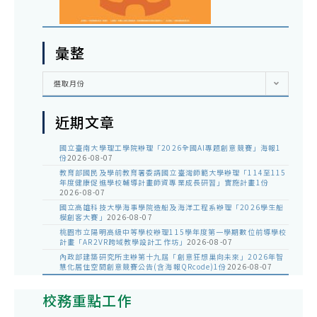
彙整
彙
選取月份
整
近期文章
國立臺南大學理工學院辦理「2026全國AI專題創意競賽」海報1
份
2026-08-07
教育部國民及學前教育署委請國立臺灣師範大學辦理「114至115
年度健康促進學校輔導計畫師資專業成長研習」實施計畫1份
2026-08-07
國立高雄科技大學海事學院造船及海洋工程系辦理「2026學生船
模創客大賽」
2026-08-07
桃園市立陽明高級中等學校辦理115學年度第一學期數位前導學校
計畫「AR2VR跨域教學設計工作坊」
2026-08-07
內政部建築研究所主辦第十九屆「創意狂想巢向未來」2026年智
慧化居住空間創意競賽公告(含海報QRcode)1份
2026-08-07
校務重點工作