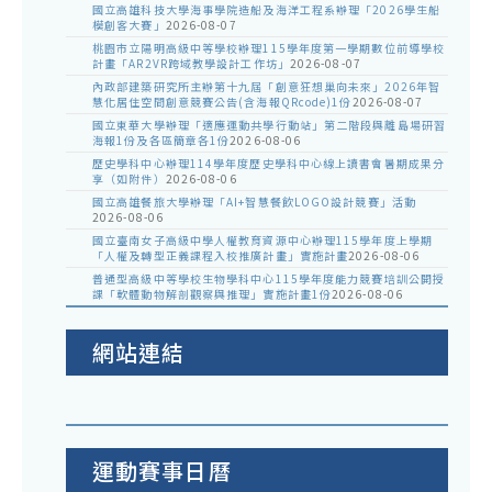
國立高雄科技大學海事學院造船及海洋工程系辦理「2026學生船
模創客大賽」
2026-08-07
桃園市立陽明高級中等學校辦理115學年度第一學期數位前導學校
計畫「AR2VR跨域教學設計工作坊」
2026-08-07
內政部建築研究所主辦第十九屆「創意狂想巢向未來」2026年智
慧化居住空間創意競賽公告(含海報QRcode)1份
2026-08-07
國立東華大學辦理「適應運動共學行動站」第二階段與離島場研習
海報1份及各區簡章各1份
2026-08-06
歷史學科中心辦理114學年度歷史學科中心線上讀書會暑期成果分
享（如附件）
2026-08-06
國立高雄餐旅大學辦理「AI+智慧餐飲LOGO設計競賽」活動
2026-08-06
國立臺南女子高級中學人權教育資源中心辦理115學年度上學期
「人權及轉型正義課程入校推廣計畫」實施計畫
2026-08-06
普通型高級中等學校生物學科中心115學年度能力競賽培訓公開授
課「軟體動物解剖觀察與推理」實施計畫1份
2026-08-06
網站連結
運動賽事日曆