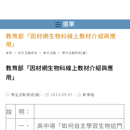
跳
轉
至
選單
主
教育部「因材網生物科線上教材介紹與應
要
用」
內
容
首頁
>
校外活動訊息
>
學生活動
>
學生活動資訊(舊)
教育部「因材網生物科線上教材介紹與應
用」
Post
Post
Post
學生活動資訊(舊)
2023-09-07
教學組
category:
last
author:
modified:
說
明：
一、
高中場「如何自主學習生物這門