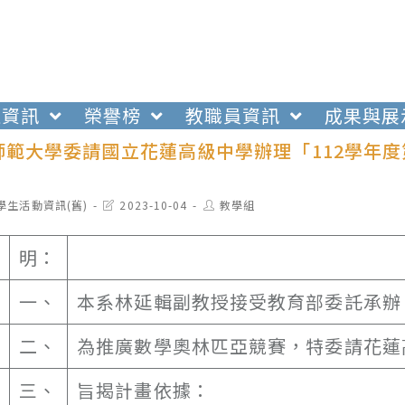
生資訊
榮譽榜
教職員資訊
成果與展
師範大學委請國立花蓮高級中學辦理「112學年
t
Post
Post
學生活動資訊(舊)
2023-10-04
教學組
egory:
last
author:
modified:
明：
一、
本系林延輯副教授接受教育部委託承辦
二、
為推廣數學奧林匹亞競賽，特委請花蓮
三、
旨揭計畫依據：