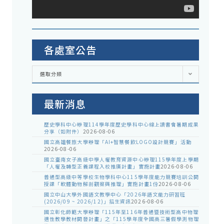
各處室公告
各
選取分類
處
室
公
告
最新消息
歷史學科中心辦理114學年度歷史學科中心線上讀書會暑期成果
分享（如附件）
2026-08-06
國立高雄餐旅大學辦理「AI+智慧餐飲LOGO設計競賽」活動
2026-08-06
國立臺南女子高級中學人權教育資源中心辦理115學年度上學期
「人權及轉型正義課程入校推廣計畫」實施計畫
2026-08-06
普通型高級中等學校生物學科中心115學年度能力競賽培訓公開
授課「軟體動物解剖觀察與推理」實施計畫1份
2026-08-06
國立中山大學外國語文教學中心「2026年語文能力研習班
(2026/09 ~ 2026/12)」招生資訊
2026-08-06
國立彰化師範大學辦理「115年至116年普通暨技術型高中物理
適性教學教材開發計畫」之「115學年度全國高三暑假學測物理