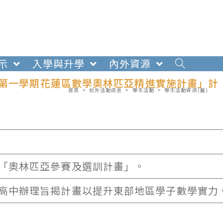
示
入學與升學
內外資源
度第一學期花蓮區數學奧林匹亞精進實施計畫」計
首頁
>
校外活動訊息
>
學生活動
>
學生活動資訊(舊)
「奧林匹亞參賽及選訓計畫」。
高中辦理旨揭計畫以提升東部地區學子數學實力