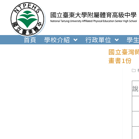
跳
轉
至
主
要
首頁
學校介紹
行政單位
學
內
國立臺灣
容
畫書1份
Pos
cat
說