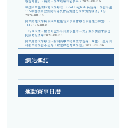
複習計畫」，請高三學生踴躍報名參與。
2026-08-06
檢送國立臺灣師範大學辦理「Cool English 英語線上學習平臺
115年普技高教案簡報得獎作品實體分享會實施辦法」1份
2026-08-06
國立高雄大學與泰國朱拉隆功大學合作辦理泰語能力檢定CU-
TFL
2026-08-06
「行政大樓三樓主計室外平台漏水整修一式」擬公開徵求原住
民廠商報價單
2026-08-06
國立成功大學辦理因材網高中生物自主學習線上講座-「運用因
材網生物學習不迷路！數位課程有效學習」
2026-08-06
網站連結
運動賽事日曆