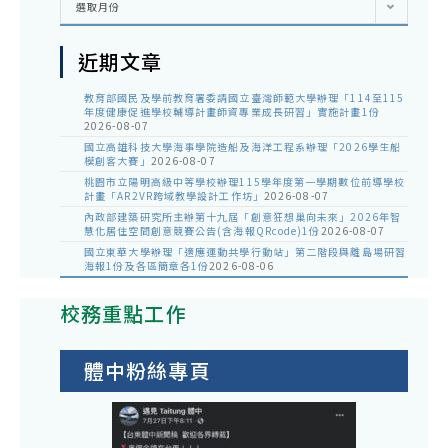
選取月份
整
近期文章
教育部國民及學前教育署委請國立臺灣師範大學辦理「114至115
年度健康促進學校輔導計畫師資專業成長研習」實施計畫1份
2026-08-07
國立高雄科技大學海事學院造船及海洋工程系辦理「2026學生船
模創客大賽」
2026-08-07
桃園市立陽明高級中等學校辦理115學年度第一學期數位前導學校
計畫「AR2VR跨域教學設計工作坊」
2026-08-07
內政部建築研究所主辦第十九屆「創意狂想巢向未來」2026年智
慧化居住空間創意競賽公告(含海報QRcode)1份
2026-08-07
國立東華大學辦理「適應運動共學行動站」第二階段與離島場研習
海報1份及各區簡章各1份
2026-08-06
校務重點工作
體中粉絲專頁