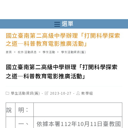
跳
轉
至
選單
主
國立臺南第二高級中學辦理「打開科學探索
要
之道─科普教育電影推廣活動」
內
容
首頁
>
校外活動訊息
>
學生活動
>
學生活動資訊(舊)
國立臺南第二高級中學辦理「打開科學探索
之道─科普教育電影推廣活動」
Post
Post
Post
學生活動資訊(舊)
2023-10-27
教學組
category:
last
author:
modified:
說
明：
一、
依據本署112年10月11日臺教國