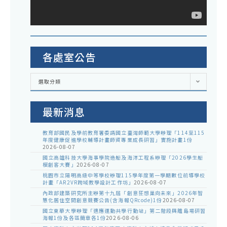
各處室公告
各
選取分類
處
室
公
告
最新消息
教育部國民及學前教育署委請國立臺灣師範大學辦理「114至115
年度健康促進學校輔導計畫師資專業成長研習」實施計畫1份
2026-08-07
國立高雄科技大學海事學院造船及海洋工程系辦理「2026學生船
模創客大賽」
2026-08-07
桃園市立陽明高級中等學校辦理115學年度第一學期數位前導學校
計畫「AR2VR跨域教學設計工作坊」
2026-08-07
內政部建築研究所主辦第十九屆「創意狂想巢向未來」2026年智
慧化居住空間創意競賽公告(含海報QRcode)1份
2026-08-07
國立東華大學辦理「適應運動共學行動站」第二階段與離島場研習
海報1份及各區簡章各1份
2026-08-06