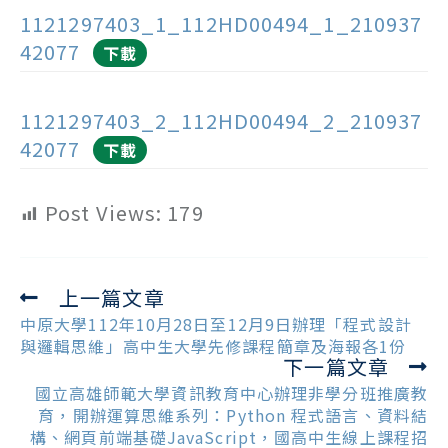
1121297403_1_112HD00494_1_210937
42077
下載
1121297403_2_112HD00494_2_210937
42077
下載
Post Views:
179
上一篇文章
Read
more
中原大學112年10月28日至12月9日辦理「程式設計
articles
與邏輯思維」高中生大學先修課程簡章及海報各1份
下一篇文章
國立高雄師範大學資訊教育中心辦理非學分班推廣教
育，開辦運算思維系列：Python 程式語言、資料結
構、網頁前端基礎JavaScript，國高中生線上課程招