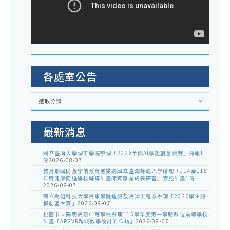
各處室公告
各
選取分類
處
室
公
告
最新消息
國立臺南大學理工學院辦理「2026全國AI專題創意競賽」海報1
份
2026-08-07
教育部國民及學前教育署委請國立臺灣師範大學辦理「114至115
年度健康促進學校輔導計畫師資專業成長研習」實施計畫1份
2026-08-07
國立高雄科技大學海事學院造船及海洋工程系辦理「2026學生船
模創客大賽」
2026-08-07
桃園市立陽明高級中等學校辦理115學年度第一學期數位前導學校
計畫「AR2VR跨域教學設計工作坊」
2026-08-07