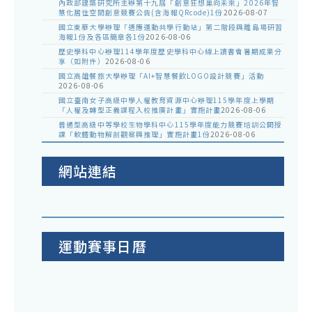
內政部建築研究所主辦第十九屆「創意狂想巢向未來」2026年智
慧化居住空間創意競賽公告(含海報QRcode)1份
2026-08-07
國立東華大學辦理「適應運動共學行動站」第二階段與離島場研習
海報1份及各區簡章各1份
2026-08-06
歷史學科中心辦理114學年度歷史學科中心線上讀書會暑期成果分
享（如附件）
2026-08-06
國立高雄餐旅大學辦理「AI+智慧餐飲LOGO設計競賽」活動
2026-08-06
國立臺南女子高級中學人權教育資源中心辦理115學年度上學期
「人權及轉型正義課程入校推廣計畫」實施計畫
2026-08-06
普通型高級中等學校生物學科中心115學年度能力競賽培訓公開授
課「軟體動物解剖觀察與推理」實施計畫1份
2026-08-06
網站連結
運動賽事日曆