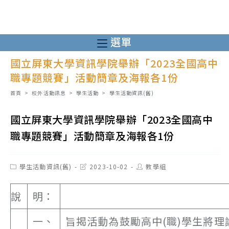
跳
轉
至
選單
主
國立屏東大學資訊學院舉辦「2023全國高中
要
職專題競賽」活動簡章及海報各1份
內
容
首頁
>
校外活動訊息
>
學生活動
>
學生活動資訊(舊)
國立屏東大學資訊學院舉辦「2023全國高中
職專題競賽」活動簡章及海報各1份
Post
Post
Post
學生活動資訊(舊)
2023-10-02
教學組
category:
last
author:
modified:
說
明：
一、
旨揭活動為鼓勵高中(職)學生將理