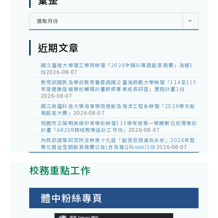
彙
選取月份
整
近期文章
國立臺南大學理工學院辦理「2026全國AI專題創意競賽」海報1
份
2026-08-07
教育部國民及學前教育署委請國立臺灣師範大學辦理「114至115
年度健康促進學校輔導計畫師資專業成長研習」實施計畫1份
2026-08-07
國立高雄科技大學海事學院造船及海洋工程系辦理「2026學生船
模創客大賽」
2026-08-07
桃園市立陽明高級中等學校辦理115學年度第一學期數位前導學校
計畫「AR2VR跨域教學設計工作坊」
2026-08-07
內政部建築研究所主辦第十九屆「創意狂想巢向未來」2026年智
慧化居住空間創意競賽公告(含海報QRcode)1份
2026-08-07
校務重點工作
體中粉絲專頁