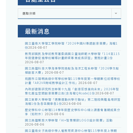
各
選取分類
處
室
公
告
最新消息
國立臺南大學理工學院辦理「2026全國AI專題創意競賽」海報1
份
2026-08-07
教育部國民及學前教育署委請國立臺灣師範大學辦理「114至115
年度健康促進學校輔導計畫師資專業成長研習」實施計畫1份
2026-08-07
國立高雄科技大學海事學院造船及海洋工程系辦理「2026學生船
模創客大賽」
2026-08-07
桃園市立陽明高級中等學校辦理115學年度第一學期數位前導學校
計畫「AR2VR跨域教學設計工作坊」
2026-08-07
內政部建築研究所主辦第十九屆「創意狂想巢向未來」2026年智
慧化居住空間創意競賽公告(含海報QRcode)1份
2026-08-07
國立東華大學辦理「適應運動共學行動站」第二階段與離島場研習
海報1份及各區簡章各1份
2026-08-06
歷史學科中心辦理114學年度歷史學科中心線上讀書會暑期成果分
享（如附件）
2026-08-06
國立高雄餐旅大學辦理「AI+智慧餐飲LOGO設計競賽」活動
2026-08-06
國立臺南女子高級中學人權教育資源中心辦理115學年度上學期