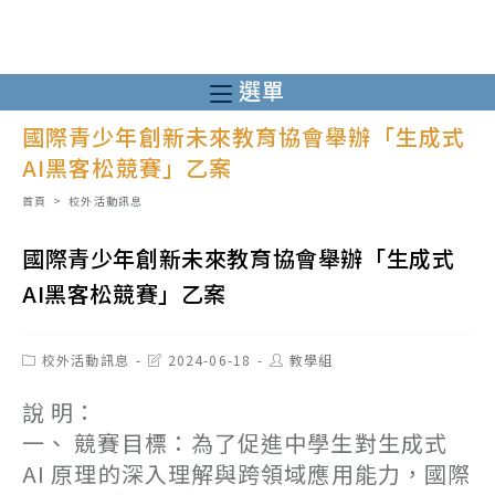
跳
轉
至
選單
主
國際青少年創新未來教育協會舉辦「生成式
要
AI黑客松競賽」乙案
內
容
首頁
>
校外活動訊息
國際青少年創新未來教育協會舉辦「生成式
AI黑客松競賽」乙案
Post
Post
Post
校外活動訊息
2024-06-18
教學組
category:
last
author:
modified:
說 明：
一、 競賽目標：為了促進中學生對生成式
AI 原理的深入理解與跨領域應用能力，國際