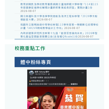
教育部國民及學前教育署委請國立臺灣師範大學辦理「114至115
年度健康促進學校輔導計畫師資專業成長研習」實施計畫1份
2026-08-07
國立高雄科技大學海事學院造船及海洋工程系辦理「2026學生船
模創客大賽」
2026-08-07
桃園市立陽明高級中等學校辦理115學年度第一學期數位前導學校
計畫「AR2VR跨域教學設計工作坊」
2026-08-07
內政部建築研究所主辦第十九屆「創意狂想巢向未來」2026年智
慧化居住空間創意競賽公告(含海報QRcode)1份
2026-08-07
校務重點工作
體中粉絲專頁