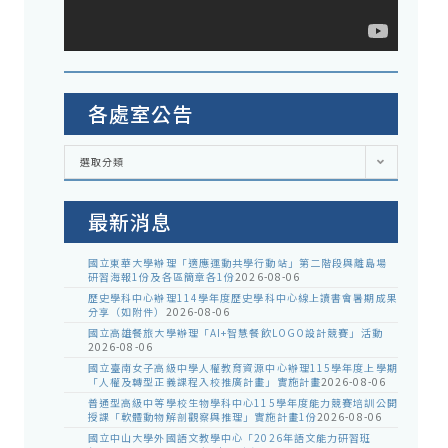
各處室公告
各
選取分類
處
室
公
告
最新消息
國立東華大學辦理「適應運動共學行動站」第二階段與離島場
研習海報1份及各區簡章各1份
2026-08-06
歷史學科中心辦理114學年度歷史學科中心線上讀書會暑期成果
分享（如附件）
2026-08-06
國立高雄餐旅大學辦理「AI+智慧餐飲LOGO設計競賽」活動
2026-08-06
國立臺南女子高級中學人權教育資源中心辦理115學年度上學期
「人權及轉型正義課程入校推廣計畫」實施計畫
2026-08-06
普通型高級中等學校生物學科中心115學年度能力競賽培訓公開
授課「軟體動物解剖觀察與推理」實施計畫1份
2026-08-06
國立中山大學外國語文教學中心「2026年語文能力研習班