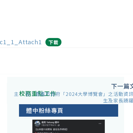
c1_1_Attach1
下載
下一篇
校務重點工作
主 旨：嘉義市政府「2024大學博覽會」之活動資
生及家長踴
體中粉絲專頁