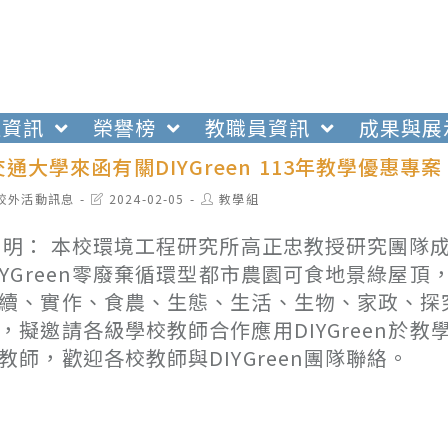
生資訊
榮譽榜
教職員資訊
成果與展
通大學來函有關DIYGreen 113年教學優惠專案
t
Post
Post
校外活動訊息
2024-02-05
教學組
egory:
last
author:
modified:
 明： 本校環境工程研究所高正忠教授研究團隊
IYGreen零廢棄循環型都市農園可食地景綠
續、實作、食農、生態、生活、生物、家政、探
，擬邀請各級學校教師合作應用DIYGreen於
教師，歡迎各校教師與DIYGreen團隊聯絡。