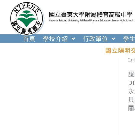
跳
轉
至
主
要
首頁
學校介紹
行政單位
學
內
國立陽明交
容
Pos
cat
說
D
永
具
關