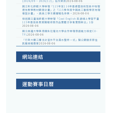
(2026/09 ~ 2026/12)」招生資訊
2026-08-06
國立彰化師範大學辦理「115年至116年普通暨技術型高中物理
適性教學教材開發計畫」之「115學年度全國高三暑假學測物理
複習計畫」，請高三學生踴躍報名參與。
2026-08-06
檢送國立臺灣師範大學辦理「Cool English 英語線上學習平臺
115年普技高教案簡報得獎作品實體分享會實施辦法」1份
2026-08-06
國立高雄大學與泰國朱拉隆功大學合作辦理泰語能力檢定CU-
TFL
2026-08-06
「行政大樓三樓主計室外平台漏水整修一式」擬公開徵求原住
民廠商報價單
2026-08-06
網站連結
運動賽事日曆