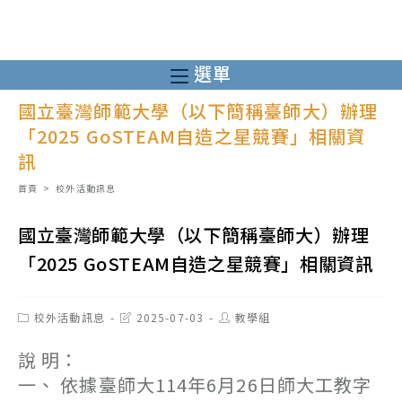
跳
轉
至
選單
主
國立臺灣師範大學（以下簡稱臺師大）辦理
要
「2025 GoSTEAM自造之星競賽」相關資
內
訊
容
首頁
>
校外活動訊息
國立臺灣師範大學（以下簡稱臺師大）辦理
「2025 GoSTEAM自造之星競賽」相關資訊
Post
Post
Post
校外活動訊息
2025-07-03
教學組
category:
last
author:
modified:
說 明：
一、 依據臺師大114年6月26日師大工教字