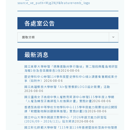
source_ve_path=Mjg2NjY&feature=emb_logo
各處室公告
各
選取分類
處
室
公
告
最新消息
國立東華大學辦理「適應運動共學行動站」第二階段與離島場研習
海報1份及各區簡章各1份
2026-08-06
歷史學科中心辦理114學年度歷史學科中心線上讀書會暑期成果分
享（如附件）
2026-08-06
國立高雄餐旅大學辦理「AI+智慧餐飲LOGO設計競賽」活動
2026-08-06
國立臺南女子高級中學人權教育資源中心辦理115學年度上學期
「人權及轉型正義課程入校推廣計畫」實施計畫
2026-08-06
普通型高級中等學校生物學科中心115學年度能力競賽培訓公開授
課「軟體動物解剖觀察與推理」實施計畫1份
2026-08-06
國立中山大學外國語文教學中心「2026年語文能力研習班
(2026/09 ~ 2026/12)」招生資訊
2026-08-06
國立彰化師範大學辦理「115年至116年普通暨技術型高中物理適