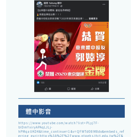
體中影音
https://www.youtube.com/watch?list=PLyj7F-
blDmYxiryAPAqLJLj-
hPMqaUKDK&time_continue=1&v=QFWTd08M8do&embeds_ref
erring_euri=https%3A%2F%2Fwww.ntpehs.ttct.edu.tw%2F&