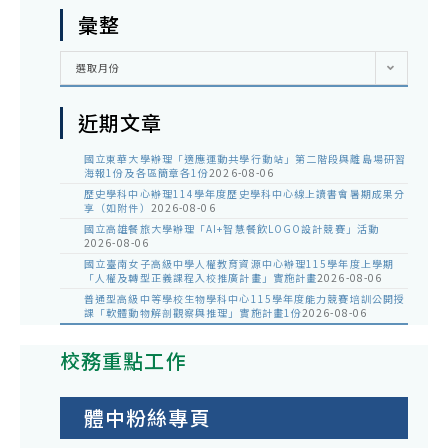
彙整
彙
選取月份
整
近期文章
國立東華大學辦理「適應運動共學行動站」第二階段與離島場研習
海報1份及各區簡章各1份
2026-08-06
歷史學科中心辦理114學年度歷史學科中心線上讀書會暑期成果分
享（如附件）
2026-08-06
國立高雄餐旅大學辦理「AI+智慧餐飲LOGO設計競賽」活動
2026-08-06
國立臺南女子高級中學人權教育資源中心辦理115學年度上學期
「人權及轉型正義課程入校推廣計畫」實施計畫
2026-08-06
普通型高級中等學校生物學科中心115學年度能力競賽培訓公開授
課「軟體動物解剖觀察與推理」實施計畫1份
2026-08-06
校務重點工作
體中粉絲專頁