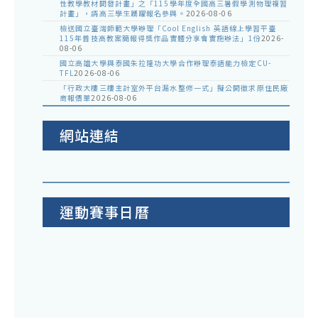
性教學教材開發計畫」之「115學年度全國高三暑假學測物理複習
計畫」，請高三學生踴躍報名參與。
2026-08-06
檢送國立臺灣師範大學辦理「Cool English 英語線上學習平臺
115年普技高教案簡報得獎作品實體分享會實施辦法」1份
2026-
08-06
國立高雄大學與泰國朱拉隆功大學合作辦理泰語能力檢定CU-
TFL
2026-08-06
「行政大樓三樓主計室外平台漏水整修一式」擬公開徵求原住民廠
商報價單
2026-08-06
網站連結
運動賽事日曆