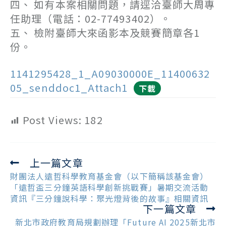
四、 如有本案相關問題，請逕洽臺師大周專
任助理（電話：02-77493402）。
五、 檢附臺師大來函影本及競賽簡章各1
份。
1141295428_1_A09030000E_11400632
05_senddoc1_Attach1
下載
Post Views:
182
上一篇文章
Read
more
財團法人遠哲科學教育基金會（以下簡稱該基金會）
articles
「遠哲盃三分鐘英語科學創新挑戰賽」暑期交流活動
資訊『三分鐘說科學：聚光燈背後的故事』相關資訊
下一篇文章
新北市政府教育局規劃辦理「Future AI 2025新北市