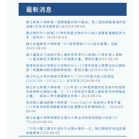
公
告
最新消息
國立東華大學辦理「適應運動共學行動站」第二階段與離島場研習
海報1份及各區簡章各1份
2026-08-06
歷史學科中心辦理114學年度歷史學科中心線上讀書會暑期成果分
享（如附件）
2026-08-06
國立高雄餐旅大學辦理「AI+智慧餐飲LOGO設計競賽」活動
2026-08-06
國立臺南女子高級中學人權教育資源中心辦理115學年度上學期
「人權及轉型正義課程入校推廣計畫」實施計畫
2026-08-06
普通型高級中等學校生物學科中心115學年度能力競賽培訓公開授
課「軟體動物解剖觀察與推理」實施計畫1份
2026-08-06
國立中山大學外國語文教學中心「2026年語文能力研習班
(2026/09 ~ 2026/12)」招生資訊
2026-08-06
國立彰化師範大學辦理「115年至116年普通暨技術型高中物理適
性教學教材開發計畫」之「115學年度全國高三暑假學測物理複習
計畫」，請高三學生踴躍報名參與。
2026-08-06
檢送國立臺灣師範大學辦理「Cool English 英語線上學習平臺
115年普技高教案簡報得獎作品實體分享會實施辦法」1份
2026-
08-06
國立高雄大學與泰國朱拉隆功大學合作辦理泰語能力檢定CU-
TFL
2026-08-06
「行政大樓三樓主計室外平台漏水整修一式」擬公開徵求原住民廠
商報價單
2026-08-06