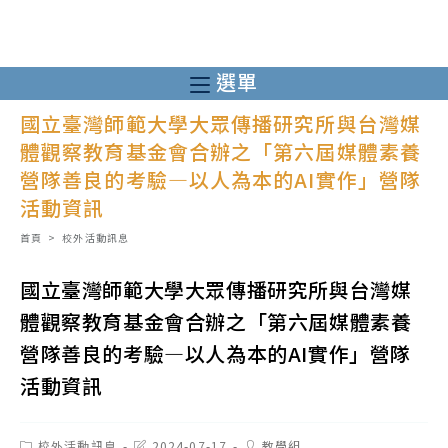
跳
轉
至
選單
主
國立臺灣師範大學大眾傳播研究所與台灣媒
要
體觀察教育基金會合辦之「第六屆媒體素養
內
營隊善良的考驗—以人為本的AI實作」營隊
容
活動資訊
首頁
>
校外活動訊息
國立臺灣師範大學大眾傳播研究所與台灣媒
體觀察教育基金會合辦之「第六屆媒體素養
營隊善良的考驗—以人為本的AI實作」營隊
活動資訊
Post
Post
Post
校外活動訊息
2024-07-17
教學組