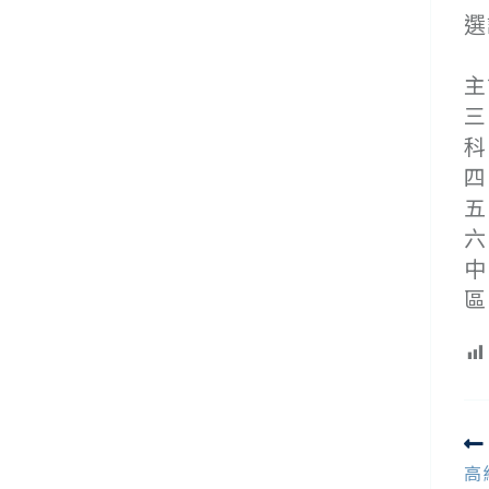
選
(
主
三
科
四
五
六
中
區
R
m
高