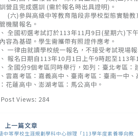
訓營且完成選訓 (需於報名時出具證明)。
六)參與高級中等教育階段非學校型態實驗教
管機關報名。
、 全國初選考試訂於113年11月9日(星期六)
內容為基礎。學生需攜帶有照證件應考。
、 一律由就讀學校統一報名，不接受考試現場
、 報名日期自113年10月1日上午9時起至113年
、 全國分9個考區同時舉行，如列：臺北考區
、雲嘉考區：嘉義高中、臺南考區：臺南一中、
：花蓮高中、澎湖考區：馬公高中。
Post Views:
284
上一篇文章
ead
ore
級中等學校生涯規劃學科中心辦理「113學年度素養導向教