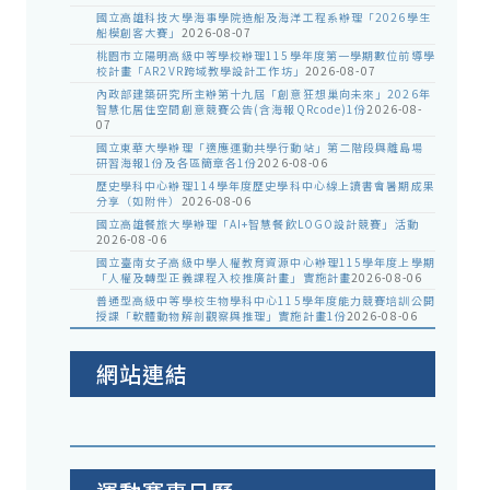
國立高雄科技大學海事學院造船及海洋工程系辦理「2026學生
船模創客大賽」
2026-08-07
桃園市立陽明高級中等學校辦理115學年度第一學期數位前導學
校計畫「AR2VR跨域教學設計工作坊」
2026-08-07
內政部建築研究所主辦第十九屆「創意狂想巢向未來」2026年
智慧化居住空間創意競賽公告(含海報QRcode)1份
2026-08-
07
國立東華大學辦理「適應運動共學行動站」第二階段與離島場
研習海報1份及各區簡章各1份
2026-08-06
歷史學科中心辦理114學年度歷史學科中心線上讀書會暑期成果
分享（如附件）
2026-08-06
國立高雄餐旅大學辦理「AI+智慧餐飲LOGO設計競賽」活動
2026-08-06
國立臺南女子高級中學人權教育資源中心辦理115學年度上學期
「人權及轉型正義課程入校推廣計畫」實施計畫
2026-08-06
普通型高級中等學校生物學科中心115學年度能力競賽培訓公開
授課「軟體動物解剖觀察與推理」實施計畫1份
2026-08-06
網站連結