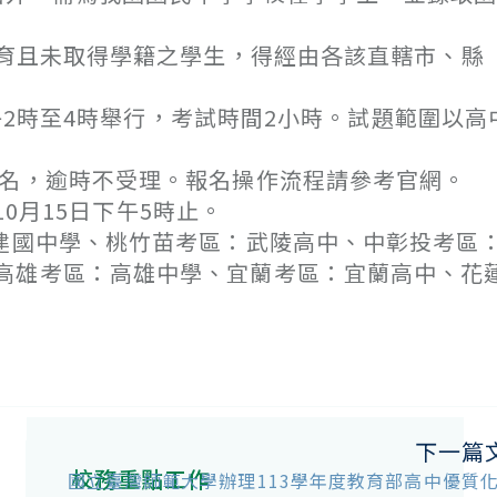
育且未取得學籍之學生，得經由各該直轄市、縣
下午2時至4時舉行，考試時間2小時。試題範圍以高
報名，逾時不受理。報名操作流程請參考官網。
10月15日下午5時止。
：建國中學、桃竹苗考區：武陵高中、中彰投考區
高雄考區：高雄中學、宜蘭考區：宜蘭高中、花
下一篇
校務重點工作
國立臺灣師範大學辦理113學年度教育部高中優質