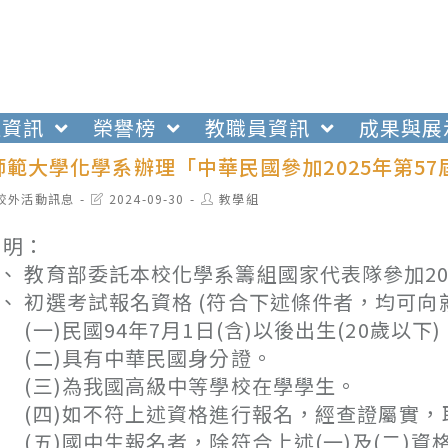
生資訊
榮譽榜
教職員資訊
成果與展
師範大學化學系辦理「中華民國參加2025年第5
t
Post
Post
校外活動訊息
2024-09-30
教學組
egory:
last
author:
modified:
 明：
、 教育部委託本校化學系籌組國家代表隊參加20
、 初選考試報名資格 (符合下述條件者，均可向
一)民國94年7月1日(含)以後出生(20歲以下)
二)具有中華民國身分證。
三)為我國高級中等學校在學學生。
四)如不符上述資格進行報名，經查證屬實，
五)國中生報名者，除符合上述(一)及(二)資