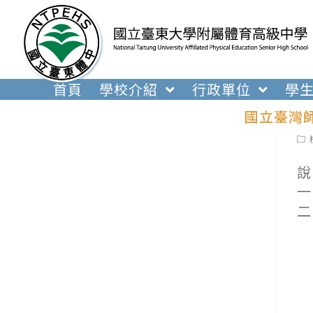
跳
轉
至
主
要
首頁
學校介紹
行政單位
學
內
國立臺灣
容
Pos
cat
說
一
二
(
(
(
(
(