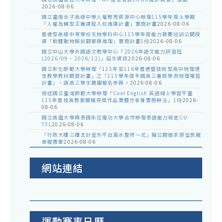
2026-08-06
國立臺南女子高級中學人權教育資源中心辦理115學年度上學期
「人權及轉型正義課程入校推廣計畫」實施計畫
2026-08-06
普通型高級中等學校生物學科中心115學年度能力競賽培訓公開授
課「軟體動物解剖觀察與推理」實施計畫1份
2026-08-06
國立中山大學外國語文教學中心「2026年語文能力研習班
(2026/09 ~ 2026/12)」招生資訊
2026-08-06
國立彰化師範大學辦理「115年至116年普通暨技術型高中物理適
性教學教材開發計畫」之「115學年度全國高三暑假學測物理複習
計畫」，請高三學生踴躍報名參與。
2026-08-06
檢送國立臺灣師範大學辦理「Cool English 英語線上學習平臺
115年普技高教案簡報得獎作品實體分享會實施辦法」1份
2026-
08-06
國立高雄大學與泰國朱拉隆功大學合作辦理泰語能力檢定CU-
TFL
2026-08-06
「行政大樓三樓主計室外平台漏水整修一式」擬公開徵求原住民廠
商報價單
2026-08-06
網站連結
運動賽事日曆