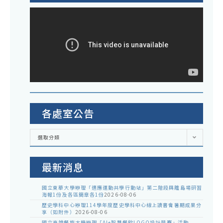
各處室公告
各
選取分類
處
室
公
告
最新消息
國立東華大學辦理「適應運動共學行動站」第二階段與離島場研習
海報1份及各區簡章各1份
2026-08-06
歷史學科中心辦理114學年度歷史學科中心線上讀書會暑期成果分
享（如附件）
2026-08-06
國立高雄餐旅大學辦理「AI+智慧餐飲LOGO設計競賽」活動