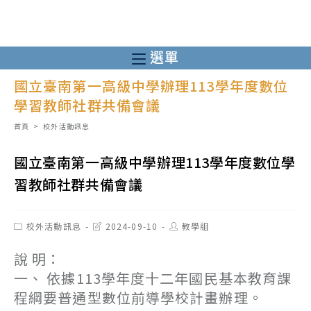
跳
轉
至
選單
主
國立臺南第一高級中學辦理113學年度數位
要
學習教師社群共備會議
內
容
首頁
>
校外活動訊息
國立臺南第一高級中學辦理113學年度數位學
習教師社群共備會議
Post
Post
Post
校外活動訊息
2024-09-10
教學組
category:
last
author:
modified:
說 明：
一、 依據113學年度十二年國民基本教育課
程綱要普通型數位前導學校計畫辦理。