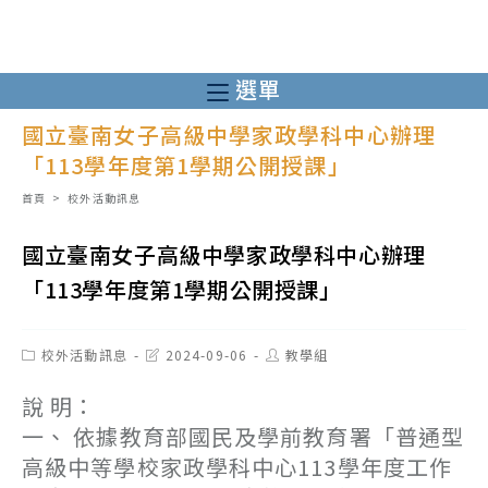
跳
轉
至
選單
主
國立臺南女子高級中學家政學科中心辦理
要
「113學年度第1學期公開授課」
內
容
首頁
>
校外活動訊息
國立臺南女子高級中學家政學科中心辦理
「113學年度第1學期公開授課」
Post
Post
Post
校外活動訊息
2024-09-06
教學組
category:
last
author:
modified:
說 明：
一、 依據教育部國民及學前教育署「普通型
高級中等學校家政學科中心113學年度工作