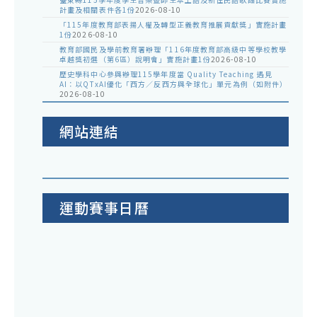
計畫及相關表件各1份
2026-08-10
「115年度教育部表揚人權及轉型正義教育推展貢獻獎」實施計畫
1份
2026-08-10
教育部國民及學前教育署辦理「116年度教育部高級中等學校教學
卓越獎初選（第6區）說明會」實施計畫1份
2026-08-10
歷史學科中心參與辦理115學年度當 Quality Teaching 遇見
AI：以QTxAI優化「西方／反西方與全球化」單元為例（如附件）
2026-08-10
網站連結
運動賽事日曆