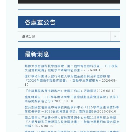
各處室公告
各
選取分類
處
室
公
告
最新消息
銘傳大學金融科技學院辦理「第二屆銘傳金融科技盃 － ETF模擬
交易實戰競賽」鼓勵學生踴躍報名參加。
2026-08-10
健行學校財團法人健行科技大學財務金融系與台新證券辦理
「2026全國高中職投資競賽」，鼓勵學生踴躍報名。
2026-08-
10
『金融基礎教育主題教材』推廣工作坊」活動資訊
2026-08-10
臺東縣政府「115學年度全國學生創意戲劇比賽實施要點」及修正
內容對照表各乙份。
2026-08-10
教育部國教署高級中等學校美術學科中心「115學年度東區教師專
業成長研習－2026台東博覽會參訪」實施計畫1份
2026-08-10
國立臺南女子高級中學人權教育資源中心辦理115學年度上學期
「人權及轉型正義課程入校推廣計畫」，鼓勵社團教師依需求提出
申請。
2026-08-10
臺東縣115學年度學生音樂暨師生本土語及新住民語歌謠比賽實施