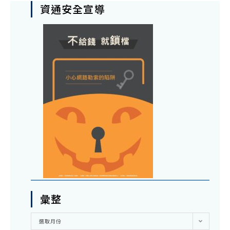
資通安全宣導
彙整
彙
選取月份
整