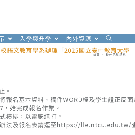
示
入學與升學
內外資源
校語文教育學系辦理「2025國立臺中教育大學
首頁
>
校外活動訊息
截止。
將報名基本資料、稿件WORD檔及學生證正反面
h9MDz7，始完成報名作業。
、直式橫排，以電腦繕打。
表請逕至https://lle.ntcu.edu.tw