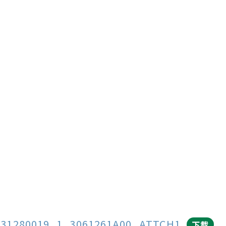
131280019_1_3061261A00_ATTCH1
下載