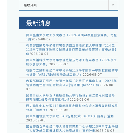
各
選取分類
處
室
公
告
最新消息
國立臺南大學理工學院辦理「2026全國AI專題創意競賽」海報
1份
2026-08-07
教育部國民及學前教育署委請國立臺灣師範大學辦理「114至
115年度健康促進學校輔導計畫師資專業成長研習」實施計畫1
份
2026-08-07
國立高雄科技大學海事學院造船及海洋工程系辦理「2026學生
船模創客大賽」
2026-08-07
桃園市立陽明高級中等學校辦理115學年度第一學期數位前導學
校計畫「AR2VR跨域教學設計工作坊」
2026-08-07
內政部建築研究所主辦第十九屆「創意狂想巢向未來」2026年
智慧化居住空間創意競賽公告(含海報QRcode)1份
2026-08-
07
國立東華大學辦理「適應運動共學行動站」第二階段與離島場
研習海報1份及各區簡章各1份
2026-08-06
歷史學科中心辦理114學年度歷史學科中心線上讀書會暑期成果
分享（如附件）
2026-08-06
國立高雄餐旅大學辦理「AI+智慧餐飲LOGO設計競賽」活動
2026-08-06
國立臺南女子高級中學人權教育資源中心辦理115學年度上學期
「人權及轉型正義課程入校推廣計畫」實施計畫
2026-08-06