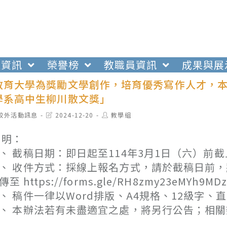
生資訊
榮譽榜
教職員資訊
成果與展
教育大學為獎勵文學創作，培育優秀寫作人才，本
學系高中生柳川散文獎」
t
Post
Post
校外活動訊息
2024-12-20
教學組
egory:
last
author:
modified:
 明：
、 截稿日期：即日起至114年3月1日（六）前
、 收件方式：採線上報名方式，請於截稿日前，
傳至 https://forms.gle/RH8zmy23eMY
、 稿件一律以Word排版、A4規格、12級字
、 本辦法若有未盡適宜之處，將另行公告；相關辦法及報名