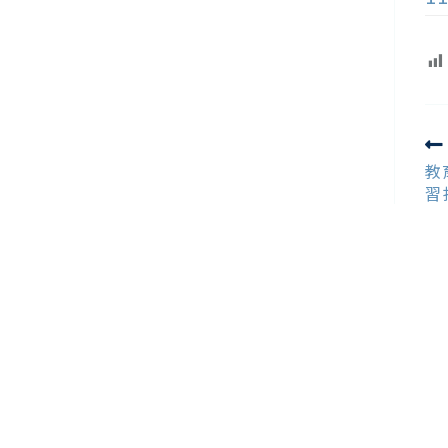
R
m
教
ar
習