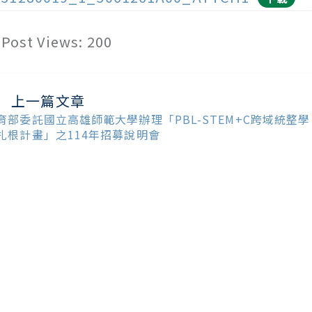
Post Views:
200
上一篇文章
ead
ore
育部委託國立高雄師範大學辦理「PBL-STEM+C跨域統整學
ticles
扎根計畫」之114年招募說明會