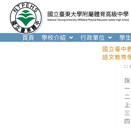
跳
轉
至
主
要
首頁
學校介紹
行政單位
學
內
國立臺中
容
語文教育
Pos
cat
說
一
二
上
三
四