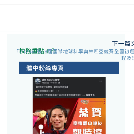
下一篇
校務重點工作
「2025年第18屆國際地球科學奧林匹亞競賽全國初
程及
體中粉絲專頁