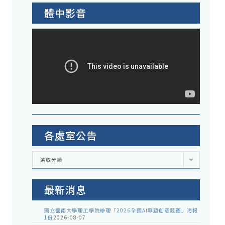
體中影音
各處室公告
各
選取分類
處
室
公
告
最新消息
國立臺南大學理工學院辦理「2026全國AI專題創意競賽」海報
1份
2026-08-07