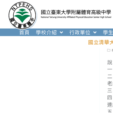
跳
轉
至
主
要
首頁
學校介紹
行政單位
學
內
國立清華大
容
Pos
cat
說
一
二
老
三
四
連
五