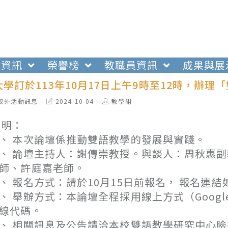
生資訊
榮譽榜
教職員資訊
成果與展
學訂於113年10月17日上午9時至12時，辦
t
Post
Post
校外活動訊息
2024-10-04
教學組
egory:
last
author:
modified:
 明：
、 本次論壇係推動雙語教學的發展與實踐。
、 論壇主持人：謝傳崇教授。與談人：周秋惠
師、許庭嘉老師。
、 報名方式：請於10月15日前報名， 報名連結如下：htt
、 舉辦方式：本論壇全程採用線上方式（Googl
線代碼。
、 相關訊息及公告請洽本校雙語教學研究中心臉書粉絲頁，