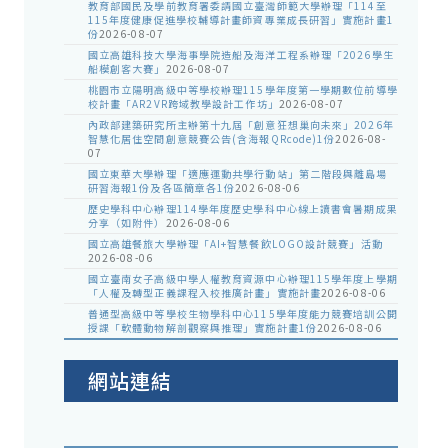
教育部國民及學前教育署委請國立臺灣師範大學辦理「114至
115年度健康促進學校輔導計畫師資專業成長研習」實施計畫1
份
2026-08-07
國立高雄科技大學海事學院造船及海洋工程系辦理「2026學生
船模創客大賽」
2026-08-07
桃園市立陽明高級中等學校辦理115學年度第一學期數位前導學
校計畫「AR2VR跨域教學設計工作坊」
2026-08-07
內政部建築研究所主辦第十九屆「創意狂想巢向未來」2026年
智慧化居住空間創意競賽公告(含海報QRcode)1份
2026-08-
07
國立東華大學辦理「適應運動共學行動站」第二階段與離島場
研習海報1份及各區簡章各1份
2026-08-06
歷史學科中心辦理114學年度歷史學科中心線上讀書會暑期成果
分享（如附件）
2026-08-06
國立高雄餐旅大學辦理「AI+智慧餐飲LOGO設計競賽」活動
2026-08-06
國立臺南女子高級中學人權教育資源中心辦理115學年度上學期
「人權及轉型正義課程入校推廣計畫」實施計畫
2026-08-06
普通型高級中等學校生物學科中心115學年度能力競賽培訓公開
授課「軟體動物解剖觀察與推理」實施計畫1份
2026-08-06
網站連結