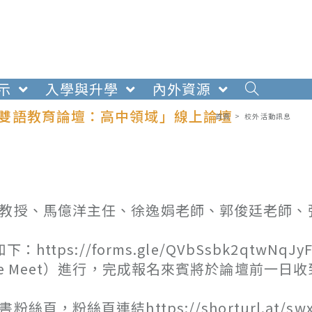
示
入學與升學
內外資源
理「雙語教育論壇：高中領域」線上論壇
首頁
>
校外活動訊息
副教授、馬億洋主任、徐逸娟老師、郭俊廷老師、
ps://forms.gle/QVbSsbk2qtwNqJy
e Meet）進行，完成報名來賓將於論壇前一日
粉絲頁連結https://shorturl.at/swx