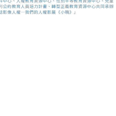
ticles
科中心、人權教育資源中心、性別平等教育資源中心、兒童
利公約教育人員培力計畫、轉型正義教育資源中心共同承辦
話影像人權—我們的人權影展《小曉》」