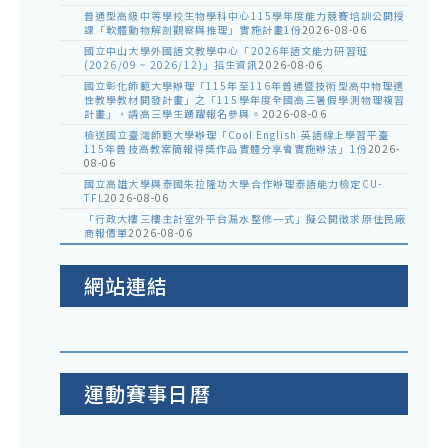
普通型高級中等學校生物學科中心115學年度能力競賽培訓公開授
課「軟體動物解剖觀察與推理」實施計畫1份
2026-08-06
國立中山大學外國語文教學中心「2026年語文能力研習班
(2026/09 ~ 2026/12)」招生資訊
2026-08-06
國立彰化師範大學辦理「115年至116年普通暨技術型高中物理適
性教學教材開發計畫」之「115學年度全國高三暑假學測物理複習
計畫」，請高三學生踴躍報名參與。
2026-08-06
檢送國立臺灣師範大學辦理「Cool English 英語線上學習平臺
115年普技高教案簡報得獎作品實體分享會實施辦法」1份
2026-
08-06
國立高雄大學與泰國朱拉隆功大學合作辦理泰語能力檢定CU-
TFL
2026-08-06
「行政大樓三樓主計室外平台漏水整修一式」擬公開徵求原住民廠
商報價單
2026-08-06
網站連結
運動賽事日曆