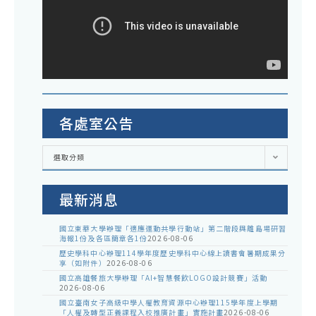
各處室公告
各
選取分類
處
室
公
告
最新消息
國立東華大學辦理「適應運動共學行動站」第二階段與離島場研習
海報1份及各區簡章各1份
2026-08-06
歷史學科中心辦理114學年度歷史學科中心線上讀書會暑期成果分
享（如附件）
2026-08-06
國立高雄餐旅大學辦理「AI+智慧餐飲LOGO設計競賽」活動
2026-08-06
國立臺南女子高級中學人權教育資源中心辦理115學年度上學期
「人權及轉型正義課程入校推廣計畫」實施計畫
2026-08-06