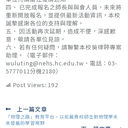
四、 已完成報名之師長與與會人員，未來將
重新開放報名，並提供最新活動資訊，本校
誠摯感謝各位的支持與理解。
五、 因活動再次延期，造成不便，深感歉
意，敬請各單位見諒。
六、 若有任何疑問，請聯繫本校吳律聤專案
助理。（電子郵件：
wuluting@nehs.hc.edu.tw、電話：03-
5777011分機2180）
Post Views:
192
上一篇文章
Read
more
「物理之路」教育平台，以拓展貴校師生對物理學未
articles
來發展的學習視野