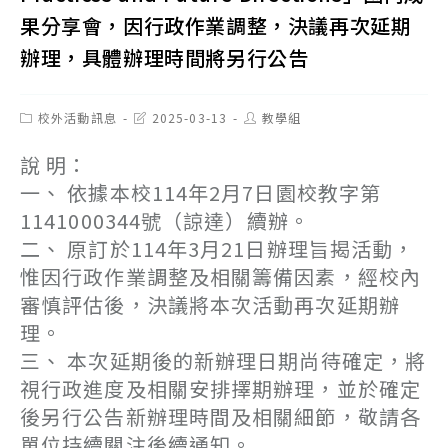
果分享會，因行政作業調整，決議再次延期
辦理，具體辦理時間將另行公告
Post
Post
Post
校外活動訊息
2025-03-13
教學組
category:
last
author:
modified:
說 明：
一、 依據本校114年2月7日園校教字第
1141000344號（諒達）續辦。
二、 原訂於114年3月21日辦理旨揭活動，
惟因行政作業調整及相關籌備因素，經校內
審慎評估後，決議將本次活動再次延期辦
理。
三、 本次延期後的新辦理日期尚待確定，將
視行政進度及相關安排擇期辦理，並於確定
後另行公告新辦理時間及相關細節，敬請各
單位持續關注後續通知。