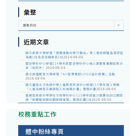
彙整
彙
選取月份
整
近期文章
國立東華大學辦理「適應運動共學行動站」第二階段與離島場研習
海報1份及各區簡章各1份
2026-08-06
歷史學科中心辦理114學年度歷史學科中心線上讀書會暑期成果分
享（如附件）
2026-08-06
國立高雄餐旅大學辦理「AI+智慧餐飲LOGO設計競賽」活動
2026-08-06
國立臺南女子高級中學人權教育資源中心辦理115學年度上學期
「人權及轉型正義課程入校推廣計畫」實施計畫
2026-08-06
普通型高級中等學校生物學科中心115學年度能力競賽培訓公開授
課「軟體動物解剖觀察與推理」實施計畫1份
2026-08-06
校務重點工作
體中粉絲專頁