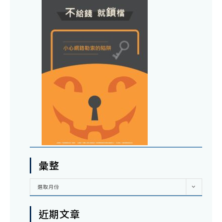
彙整
彙
選取月份
整
近期文章