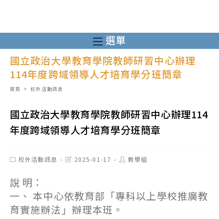
跳
轉
至
選單
主
國立政治大學教育學院教師研習中心辦理
要
114年度跨域領導人才培育學分班簡章
內
容
首頁
>
校外活動訊息
國立政治大學教育學院教師研習中心辦理114
年度跨域領導人才培育學分班簡章
Post
Post
Post
校外活動訊息
2025-01-17
教學組
category:
last
author:
modified:
說 明：
一、 本中心依教育部「專科以上學校推廣教
育實施辦法」辦理本班。