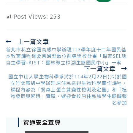
Post Views:
253
上一篇文章
Read
more
新北市私立徐匯高級中學辦理113學年度十二年國民基
articles
本教育課程綱要普通型數位前導學校計畫「探索SEL與
自主學習-KIST：雲林縣立樟湖生態國民中小」一案
下一篇文章
國立中山大學生物科學系將於114年2月22日(六)於國
立竹北高級中學辦理原住民巡迴生物科學實作課程，
課程內容為「餐桌上蛋白質變性檢測及定量」和「植
物發育與繁殖」實驗，歡迎貴校原住民族學生踴躍報
名參加
資通安全宣導