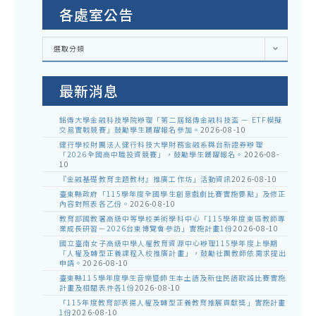
各處室公告
各
選取分類
處
室
公
告
最新消息
銘傳大學金融科技學院辦理「第二屆銘傳金融科技盃 － ETF模擬
交易實戰競賽」鼓勵學生踴躍報名參加。
2026-08-10
健行學校財團法人健行科技大學財務金融系與台新證券辦理
「2026全國高中職投資競賽」，鼓勵學生踴躍報名。
2026-08-
10
『金融基礎教育主題教材』推廣工作坊」活動資訊
2026-08-10
臺東縣政府「115學年度全國學生創意戲劇比賽實施要點」及修正
內容對照表各乙份。
2026-08-10
教育部國教署高級中等學校美術學科中心「115學年度東區教師專
業成長研習－2026台東博覽會參訪」實施計畫1份
2026-08-10
國立臺南女子高級中學人權教育資源中心辦理115學年度上學期
「人權及轉型正義課程入校推廣計畫」，鼓勵社團教師依需求提出
申請。
2026-08-10
臺東縣115學年度學生音樂暨師生本土語及新住民語歌謠比賽實施
計畫及相關表件各1份
2026-08-10
「115年度教育部表揚人權及轉型正義教育推展貢獻獎」實施計畫
1份
2026-08-10