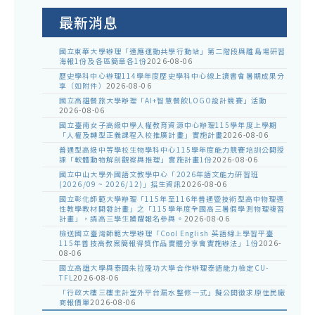
公
告
最新消息
國立東華大學辦理「適應運動共學行動站」第二階段與離島場研習
海報1份及各區簡章各1份
2026-08-06
歷史學科中心辦理114學年度歷史學科中心線上讀書會暑期成果分
享（如附件）
2026-08-06
國立高雄餐旅大學辦理「AI+智慧餐飲LOGO設計競賽」活動
2026-08-06
國立臺南女子高級中學人權教育資源中心辦理115學年度上學期
「人權及轉型正義課程入校推廣計畫」實施計畫
2026-08-06
普通型高級中等學校生物學科中心115學年度能力競賽培訓公開授
課「軟體動物解剖觀察與推理」實施計畫1份
2026-08-06
國立中山大學外國語文教學中心「2026年語文能力研習班
(2026/09 ~ 2026/12)」招生資訊
2026-08-06
國立彰化師範大學辦理「115年至116年普通暨技術型高中物理適
性教學教材開發計畫」之「115學年度全國高三暑假學測物理複習
計畫」，請高三學生踴躍報名參與。
2026-08-06
檢送國立臺灣師範大學辦理「Cool English 英語線上學習平臺
115年普技高教案簡報得獎作品實體分享會實施辦法」1份
2026-
08-06
國立高雄大學與泰國朱拉隆功大學合作辦理泰語能力檢定CU-
TFL
2026-08-06
「行政大樓三樓主計室外平台漏水整修一式」擬公開徵求原住民廠
商報價單
2026-08-06