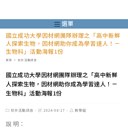
跳
轉
至
選單
主
國立成功大學因材網團隊辦理之「高中新鮮
要
人探索生物，因材網助你成為學習達人！－
內
生物科」活動海報1份
容
首頁
>
校外活動訊息
國立成功大學因材網團隊辦理之「高中新鮮
人探索生物，因材網助你成為學習達人！－
生物科」活動海報1份
Post
Post
Post
校外活動訊息
2024-08-27
教學組
category:
last
author:
modified:
說 明：