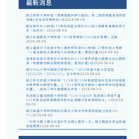
最新消息
國立東華大學辦理「適應運動共學行動站」第二階段與離島場研習
海報1份及各區簡章各1份
2026-08-06
歷史學科中心辦理114學年度歷史學科中心線上讀書會暑期成果分
享（如附件）
2026-08-06
國立高雄餐旅大學辦理「AI+智慧餐飲LOGO設計競賽」活動
2026-08-06
國立臺南女子高級中學人權教育資源中心辦理115學年度上學期
「人權及轉型正義課程入校推廣計畫」實施計畫
2026-08-06
普通型高級中等學校生物學科中心115學年度能力競賽培訓公開授
課「軟體動物解剖觀察與推理」實施計畫1份
2026-08-06
國立中山大學外國語文教學中心「2026年語文能力研習班
(2026/09 ~ 2026/12)」招生資訊
2026-08-06
國立彰化師範大學辦理「115年至116年普通暨技術型高中物理適
性教學教材開發計畫」之「115學年度全國高三暑假學測物理複習
計畫」，請高三學生踴躍報名參與。
2026-08-06
檢送國立臺灣師範大學辦理「Cool English 英語線上學習平臺
115年普技高教案簡報得獎作品實體分享會實施辦法」1份
2026-
08-06
國立高雄大學與泰國朱拉隆功大學合作辦理泰語能力檢定CU-
TFL
2026-08-06
「行政大樓三樓主計室外平台漏水整修一式」擬公開徵求原住民廠
商報價單
2026-08-06