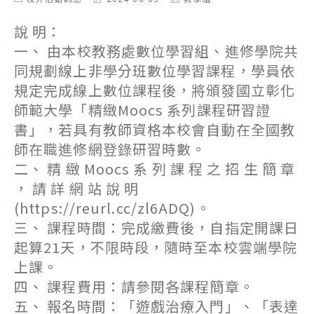
category:
last
author:
modified:
說 明：
一、 由本校教務處數位學習組、進修學院共
同規劃線上非學分班數位學習課程，學員依
規定完成線上數位課程後，將頒發國立彰化
師範大學「精緻Moocs 系列課程研習證
書」，若具有教師資格本校會自動在全國教
師在職進修網登錄研習時數。
二、 精 緻 Moocs 系 列 課 程 之 招 生 簡 章
， 請 詳 網 站 說 明
(https://reurl.cc/zl6ADQ)。
三、 課程時間：完成繳費後，自指定開課日
起算21天，不限時段，隨時至本校雲端學院
上課。
四、 課程費用：請參閱各課程簡章。
五、 報名時間：「遊戲治療入門」、「表達