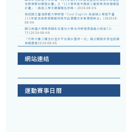
性教學教材開發計畫」之「115學年度全國高三暑假學測物理複習
計畫」，請高三學生踴躍報名參與。
2026-08-06
檢送國立臺灣師範大學辦理「Cool English 英語線上學習平臺
115年普技高教案簡報得獎作品實體分享會實施辦法」1份
2026-
08-06
國立高雄大學與泰國朱拉隆功大學合作辦理泰語能力檢定CU-
TFL
2026-08-06
「行政大樓三樓主計室外平台漏水整修一式」擬公開徵求原住民廠
商報價單
2026-08-06
網站連結
運動賽事日曆