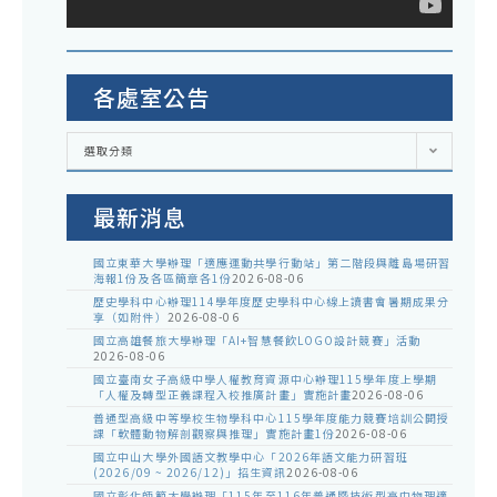
各處室公告
各
選取分類
處
室
公
告
最新消息
國立東華大學辦理「適應運動共學行動站」第二階段與離島場研習
海報1份及各區簡章各1份
2026-08-06
歷史學科中心辦理114學年度歷史學科中心線上讀書會暑期成果分
享（如附件）
2026-08-06
國立高雄餐旅大學辦理「AI+智慧餐飲LOGO設計競賽」活動
2026-08-06
國立臺南女子高級中學人權教育資源中心辦理115學年度上學期
「人權及轉型正義課程入校推廣計畫」實施計畫
2026-08-06
普通型高級中等學校生物學科中心115學年度能力競賽培訓公開授
課「軟體動物解剖觀察與推理」實施計畫1份
2026-08-06
國立中山大學外國語文教學中心「2026年語文能力研習班
(2026/09 ~ 2026/12)」招生資訊
2026-08-06
國立彰化師範大學辦理「115年至116年普通暨技術型高中物理適