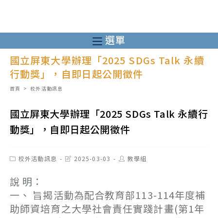
跳
轉
至
選單
主
國立屏東大學辦理「2025 SDGs Talk 永續
要
行動獎」，自即日起公開徵件
內
容
首頁
>
校外活動訊息
國立屏東大學辦理「2025 SDGs Talk 永續行
動獎」，自即日起公開徵件
Post
Post
Post
校外活動訊息
2025-03-03
教學組
category:
last
author:
modified:
說 明：
一、 旨揭活動為配合教育部113-114年度補
助師資培育之大學社會責任實踐計畫(第1年